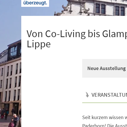
+
1
Von Co-Living bis Glam
Lippe
Neue Ausstellung 
VERANSTALTU
Seit kurzem wissen w
Veranstaltungsinformationen
Paderborn! Die Ausste