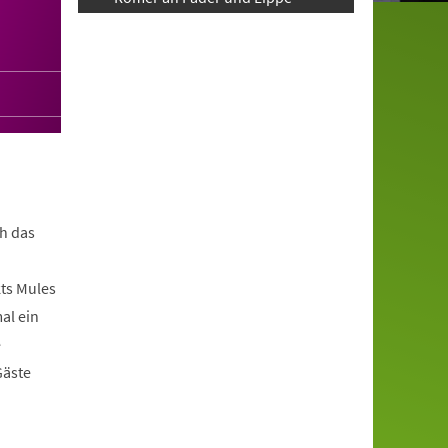
h das
ts Mules
al ein
e
Gäste