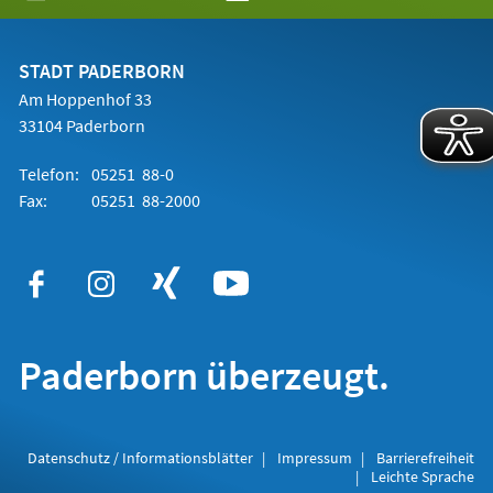
in
einem
neuen
Tab)
STADT PADERBORN
Am Hoppenhof 33
33104 Paderborn
Telefon:
05251 88-0
Fax:
05251 88-2000
Paderborn überzeugt.
Datenschutz / Informationsblätter
Impressum
Barrierefreiheit
Leichte Sprache