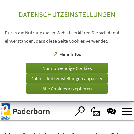
Inhalt anspringen
DATENSCHUTZEINSTELLUNGEN
Durch die Nutzung dieser Website erklären Sie sich damit
einverstanden, dass diese Seite Cookies verwendet.
(Öffnet
Mehr Infos
in
einem
Nur notwendige Cookies
neuen
Tab)
Datenschutzeinstellungen anpassen
Alle Cookies akzeptieren
Visuelle
Paderborn
Assistenzsoftware
öffnen.