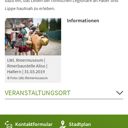
dazu ein, das Leben der römischen Legionäre an Pader und
Lippe hautnah zu erleben.
Informationen
LWL Rmermuseum |
Rmerbaustelle Aliso |
Haltern | 31.03.2019
© Foto: LWL-Römermuseum
VERANSTALTUNGSORT
Kontaktformular
(Öffnet
Stadtplan