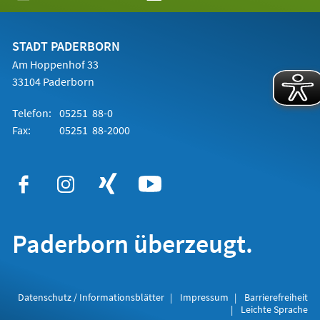
in
einem
neuen
Tab)
STADT PADERBORN
Am Hoppenhof 33
33104 Paderborn
Telefon:
05251 88-0
Fax:
05251 88-2000
Paderborn überzeugt.
Datenschutz / Informationsblätter
Impressum
Barrierefreiheit
Leichte Sprache