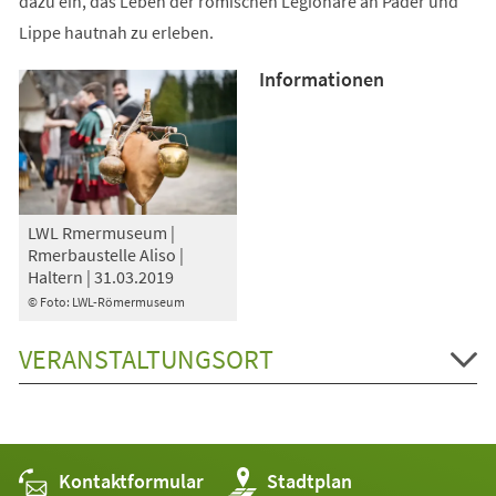
dazu ein, das Leben der römischen Legionäre an Pader und
Lippe hautnah zu erleben.
Informationen
LWL Rmermuseum |
Rmerbaustelle Aliso |
Haltern | 31.03.2019
© Foto: LWL-Römermuseum
VERANSTALTUNGSORT
Kontaktformular
(Öffnet
Stadtplan