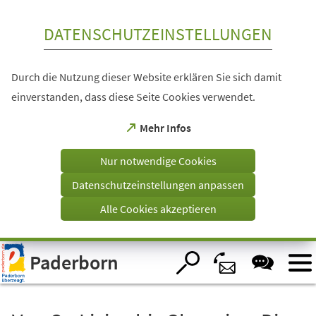
Inhalt anspringen
DATENSCHUTZEINSTELLUNGEN
Durch die Nutzung dieser Website erklären Sie sich damit
einverstanden, dass diese Seite Cookies verwendet.
(Öffnet
Mehr Infos
in
einem
Nur notwendige Cookies
neuen
Tab)
Datenschutzeinstellungen anpassen
Alle Cookies akzeptieren
Visuelle
Paderborn
Assistenzsoftware
öffnen.