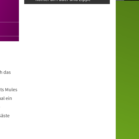
h das
ts Mules
al ein
e
Gäste