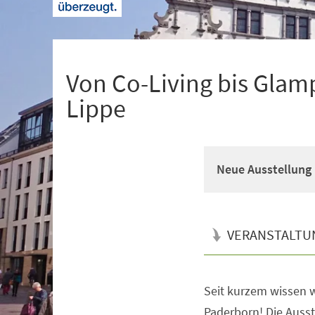
+
1
Von Co-Living bis Glam
Lippe
Neue Ausstellung 
VERANSTALTU
Seit kurzem wissen w
Veranstaltungsinformationen
Paderborn! Die Ausste