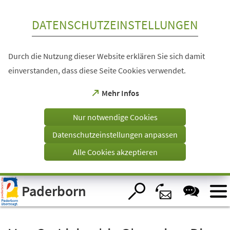
Inhalt anspringen
DATENSCHUTZEINSTELLUNGEN
Durch die Nutzung dieser Website erklären Sie sich damit
einverstanden, dass diese Seite Cookies verwendet.
(Öffnet
Mehr Infos
in
einem
Nur notwendige Cookies
neuen
Tab)
Datenschutzeinstellungen anpassen
Alle Cookies akzeptieren
Visuelle
Paderborn
Assistenzsoftware
öffnen.