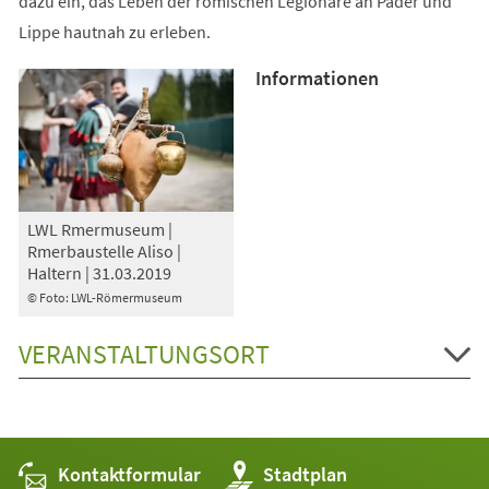
dazu ein, das Leben der römischen Legionäre an Pader und
Lippe hautnah zu erleben.
Informationen
LWL Rmermuseum |
Rmerbaustelle Aliso |
Haltern | 31.03.2019
© Foto: LWL-Römermuseum
VERANSTALTUNGSORT
Kontaktformular
(Öffnet
Stadtplan