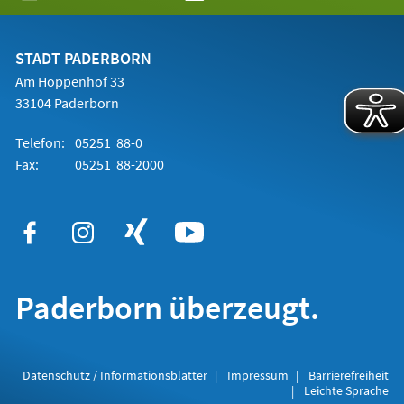
in
einem
neuen
Tab)
STADT PADERBORN
Am Hoppenhof 33
33104 Paderborn
Telefon:
05251 88-0
Fax:
05251 88-2000
Paderborn überzeugt.
Datenschutz / Informationsblätter
Impressum
Barrierefreiheit
Leichte Sprache