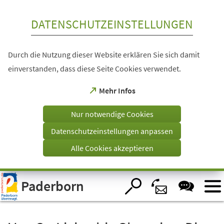
Inhalt anspringen
DATENSCHUTZEINSTELLUNGEN
Durch die Nutzung dieser Website erklären Sie sich damit
einverstanden, dass diese Seite Cookies verwendet.
(Öffnet
Mehr Infos
in
einem
Nur notwendige Cookies
neuen
Tab)
Datenschutzeinstellungen anpassen
Alle Cookies akzeptieren
Visuelle
Paderborn
Assistenzsoftware
öffnen.