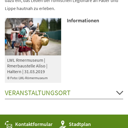
dazu ein, das Leben der römischen Legionäre an Pader und
Lippe hautnah zu erleben.
Informationen
LWL Rmermuseum |
Rmerbaustelle Aliso |
Haltern | 31.03.2019
© Foto: LWL-Römermuseum
VERANSTALTUNGSORT
Kontaktformular
(Öffnet
Stadtplan