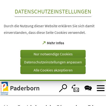
Inhalt anspringen
DATENSCHUTZEINSTELLUNGEN
Durch die Nutzung dieser Website erklären Sie sich damit
einverstanden, dass diese Seite Cookies verwendet.
(Öffnet
Mehr Infos
in
einem
Nur notwendige Cookies
neuen
Tab)
Datenschutzeinstellungen anpassen
Alle Cookies akzeptieren
Visuelle
Paderborn
Assistenzsoftware
öffnen.