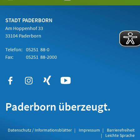
in
einem
neuen
Tab)
STADT PADERBORN
Am Hoppenhof 33
33104 Paderborn
Telefon:
05251 88-0
Fax:
05251 88-2000
Paderborn überzeugt.
Datenschutz / Informationsblätter
Impressum
Barrierefreiheit
Leichte Sprache