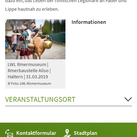
dazu ein, das Leben der römischen Legionäre an Pader und
Lippe hautnah zu erleben.
Informationen
LWL Rmermuseum |
Rmerbaustelle Aliso |
Haltern | 31.03.2019
© Foto: LWL-Römermuseum
VERANSTALTUNGSORT
Kontaktformular
(Öffnet
Stadtplan