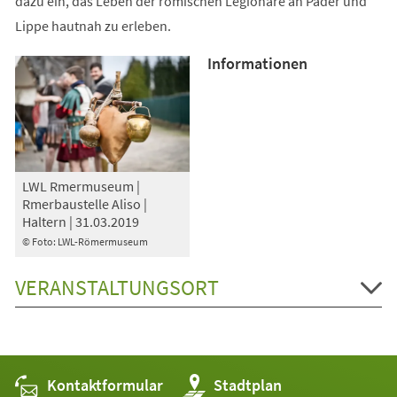
dazu ein, das Leben der römischen Legionäre an Pader und
Lippe hautnah zu erleben.
Informationen
LWL Rmermuseum |
Rmerbaustelle Aliso |
Haltern | 31.03.2019
© Foto: LWL-Römermuseum
VERANSTALTUNGSORT
Kontaktformular
(Öffnet
Stadtplan