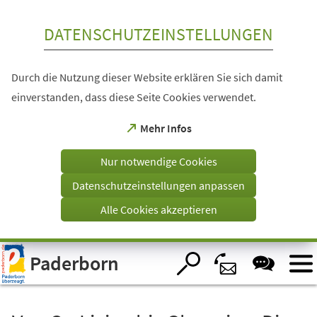
Inhalt anspringen
DATENSCHUTZEINSTELLUNGEN
Durch die Nutzung dieser Website erklären Sie sich damit
einverstanden, dass diese Seite Cookies verwendet.
(Öffnet
Mehr Infos
in
einem
Nur notwendige Cookies
neuen
Tab)
Datenschutzeinstellungen anpassen
Alle Cookies akzeptieren
Visuelle
Paderborn
Assistenzsoftware
öffnen.