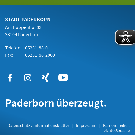
in
einem
neuen
Tab)
STADT PADERBORN
Am Hoppenhof 33
33104 Paderborn
Telefon:
05251 88-0
Fax:
05251 88-2000
Paderborn überzeugt.
Datenschutz / Informationsblätter
Impressum
Barrierefreiheit
Leichte Sprache