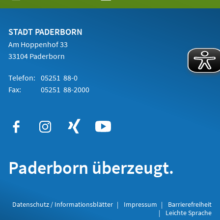
in
einem
neuen
Tab)
STADT PADERBORN
Am Hoppenhof 33
33104 Paderborn
Telefon:
05251 88-0
Fax:
05251 88-2000
Paderborn überzeugt.
Datenschutz / Informationsblätter
Impressum
Barrierefreiheit
Leichte Sprache