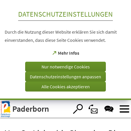
Inhalt anspringen
DATENSCHUTZEINSTELLUNGEN
Durch die Nutzung dieser Website erklären Sie sich damit
einverstanden, dass diese Seite Cookies verwendet.
(Öffnet
Mehr Infos
in
einem
Nur notwendige Cookies
neuen
Tab)
Datenschutzeinstellungen anpassen
Alle Cookies akzeptieren
Visuelle
Paderborn
Assistenzsoftware
öffnen.