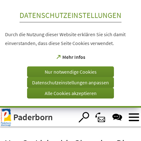
Inhalt anspringen
DATENSCHUTZEINSTELLUNGEN
Durch die Nutzung dieser Website erklären Sie sich damit
einverstanden, dass diese Seite Cookies verwendet.
(Öffnet
Mehr Infos
in
einem
Nur notwendige Cookies
neuen
Tab)
Datenschutzeinstellungen anpassen
Alle Cookies akzeptieren
Visuelle
Paderborn
Assistenzsoftware
öffnen.