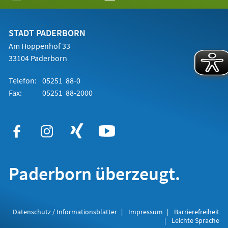
in
einem
neuen
Tab)
STADT PADERBORN
Am Hoppenhof 33
33104 Paderborn
Telefon:
05251 88-0
Fax:
05251 88-2000
Paderborn überzeugt.
Datenschutz / Informationsblätter
Impressum
Barrierefreiheit
Leichte Sprache