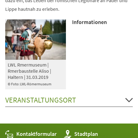
dazu ein, das Leben der römischen Legionäre an Pader und
Lippe hautnah zu erleben.
Informationen
LWL Rmermuseum |
Rmerbaustelle Aliso |
Haltern | 31.03.2019
© Foto: LWL-Römermuseum
VERANSTALTUNGSORT
Kontaktformular
(Öffnet
Stadtplan