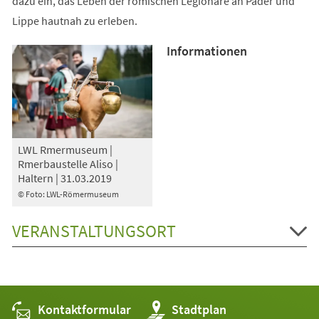
dazu ein, das Leben der römischen Legionäre an Pader und
Lippe hautnah zu erleben.
Informationen
LWL Rmermuseum |
Rmerbaustelle Aliso |
Haltern | 31.03.2019
© Foto: LWL-Römermuseum
VERANSTALTUNGSORT
Kontaktformular
(Öffnet
Stadtplan