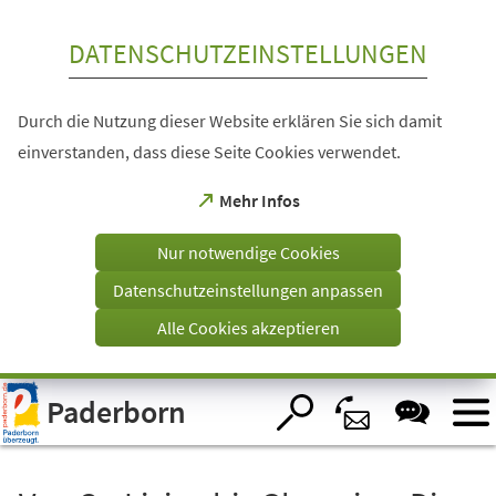
Inhalt anspringen
DATENSCHUTZEINSTELLUNGEN
Durch die Nutzung dieser Website erklären Sie sich damit
einverstanden, dass diese Seite Cookies verwendet.
(Öffnet
Mehr Infos
in
einem
Nur notwendige Cookies
neuen
Tab)
Datenschutzeinstellungen anpassen
Alle Cookies akzeptieren
Visuelle
Paderborn
Assistenzsoftware
öffnen.