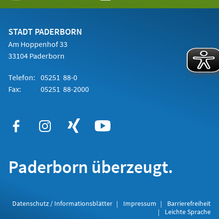
in
einem
neuen
Tab)
STADT PADERBORN
Am Hoppenhof 33
33104 Paderborn
Telefon:
05251 88-0
Fax:
05251 88-2000
Paderborn überzeugt.
Datenschutz / Informationsblätter
Impressum
Barrierefreiheit
Leichte Sprache