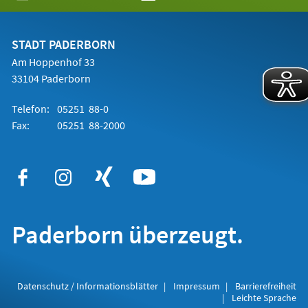
in
einem
neuen
Tab)
STADT PADERBORN
Am Hoppenhof 33
33104 Paderborn
Telefon:
05251 88-0
Fax:
05251 88-2000
Paderborn überzeugt.
Datenschutz / Informationsblätter
Impressum
Barrierefreiheit
Leichte Sprache