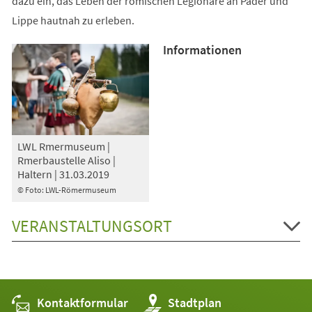
dazu ein, das Leben der römischen Legionäre an Pader und
Lippe hautnah zu erleben.
Informationen
LWL Rmermuseum |
Rmerbaustelle Aliso |
Haltern | 31.03.2019
© Foto: LWL-Römermuseum
VERANSTALTUNGSORT
Kontaktformular
(Öffnet
Stadtplan