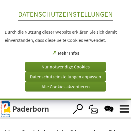
Inhalt anspringen
DATENSCHUTZEINSTELLUNGEN
Durch die Nutzung dieser Website erklären Sie sich damit
einverstanden, dass diese Seite Cookies verwendet.
(Öffnet
Mehr Infos
in
einem
Nur notwendige Cookies
neuen
Tab)
Datenschutzeinstellungen anpassen
Alle Cookies akzeptieren
Visuelle
Paderborn
Assistenzsoftware
öffnen.