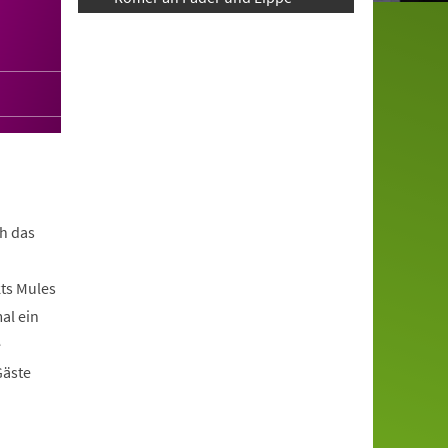
h das
ts Mules
al ein
e
Gäste