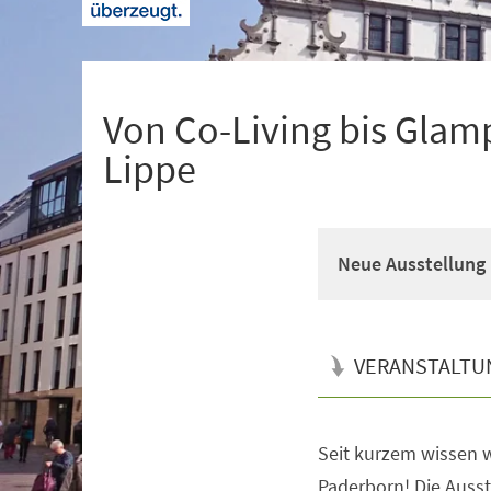
+
1
Von Co-Living bis Glam
Lippe
Neue Ausstellung 
VERANSTALTU
Seit kurzem wissen w
Veranstaltungsinformationen
Paderborn! Die Ausste