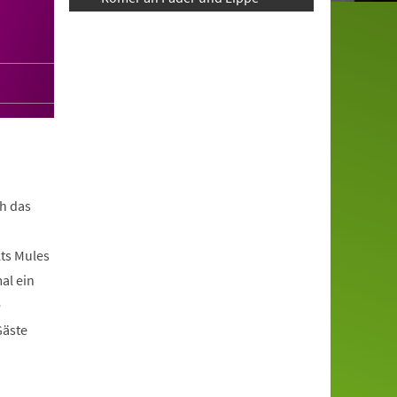
h das
ts Mules
al ein
e
Gäste