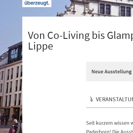
+
1
Von Co-Living bis Glam
Lippe
Neue Ausstellung 
VERANSTALTU
Seit kurzem wissen w
Veranstaltungsinformationen
Paderborn! Die Ausste