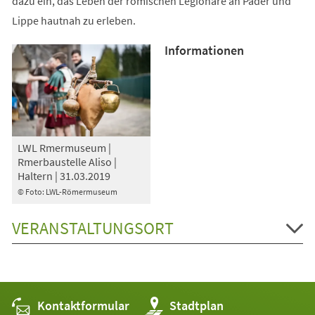
dazu ein, das Leben der römischen Legionäre an Pader und
Lippe hautnah zu erleben.
Informationen
LWL Rmermuseum |
Rmerbaustelle Aliso |
Haltern | 31.03.2019
© Foto: LWL-Römermuseum
VERANSTALTUNGSORT
Kontaktformular
(Öffnet
Stadtplan