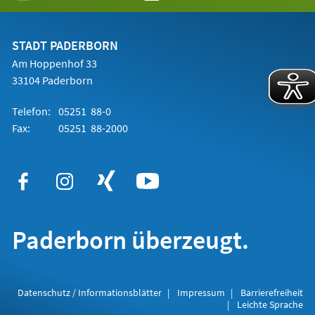
in
einem
neuen
Tab)
STADT PADERBORN
Am Hoppenhof 33
33104 Paderborn
Telefon:
05251 88-0
Fax:
05251 88-2000
Paderborn überzeugt.
Datenschutz / Informationsblätter
Impressum
Barrierefreiheit
Leichte Sprache