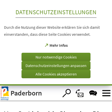
Inhalt anspringen
DATENSCHUTZEINSTELLUNGEN
Durch die Nutzung dieser Website erklären Sie sich damit
einverstanden, dass diese Seite Cookies verwendet.
(Öffnet
Mehr Infos
in
einem
Nur notwendige Cookies
neuen
Tab)
Datenschutzeinstellungen anpassen
Alle Cookies akzeptieren
Visuelle
Paderborn
Assistenzsoftware
öffnen.