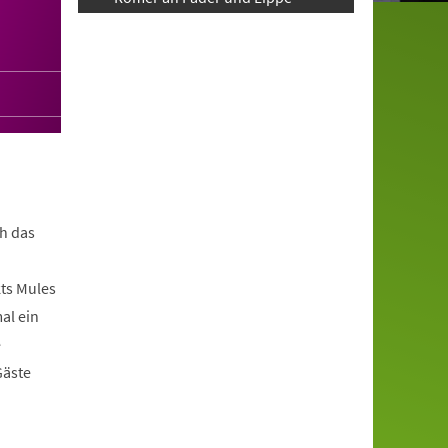
h das
ts Mules
al ein
e
Gäste