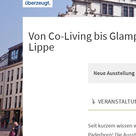
+
1
Von Co-Living bis Glam
Lippe
Neue Ausstellung 
VERANSTALTU
Seit kurzem wissen w
Veranstaltungsinformationen
Paderborn! Die Ausste