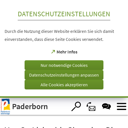
Inhalt anspringen
DATENSCHUTZEINSTELLUNGEN
Durch die Nutzung dieser Website erklären Sie sich damit
einverstanden, dass diese Seite Cookies verwendet.
(Öffnet
Mehr Infos
in
einem
Nur notwendige Cookies
neuen
Tab)
Datenschutzeinstellungen anpassen
Alle Cookies akzeptieren
Visuelle
Paderborn
Assistenzsoftware
öffnen.