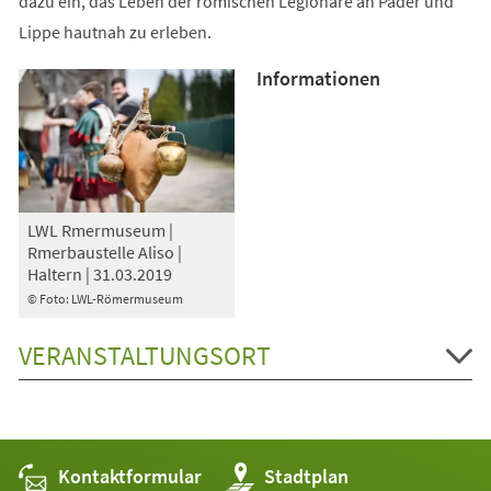
dazu ein, das Leben der römischen Legionäre an Pader und
Lippe hautnah zu erleben.
Informationen
LWL Rmermuseum |
Rmerbaustelle Aliso |
Haltern | 31.03.2019
© Foto: LWL-Römermuseum
VERANSTALTUNGSORT
Kontaktformular
(Öffnet
Stadtplan