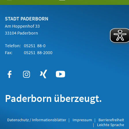
in
einem
neuen
Tab)
STADT PADERBORN
Am Hoppenhof 33
33104 Paderborn
Telefon:
05251 88-0
Fax:
05251 88-2000
Paderborn überzeugt.
Datenschutz / Informationsblätter
Impressum
Barrierefreiheit
Leichte Sprache