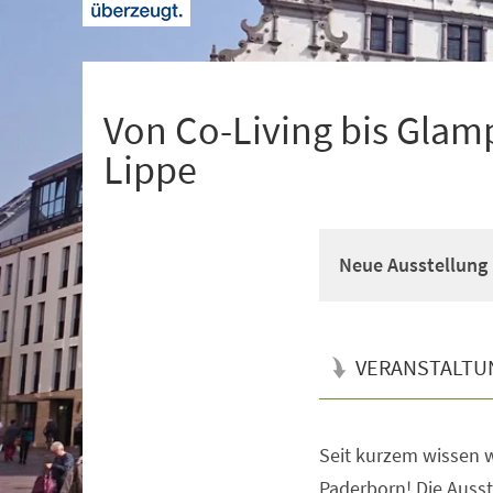
+
1
Von Co-Living bis Glam
Lippe
Neue Ausstellung 
VERANSTALTU
Seit kurzem wissen w
Veranstaltungsinformationen
Paderborn! Die Ausste