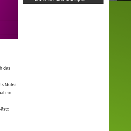
h das
ts Mules
al ein
e
Gäste