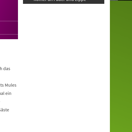
h das
ts Mules
al ein
e
Gäste