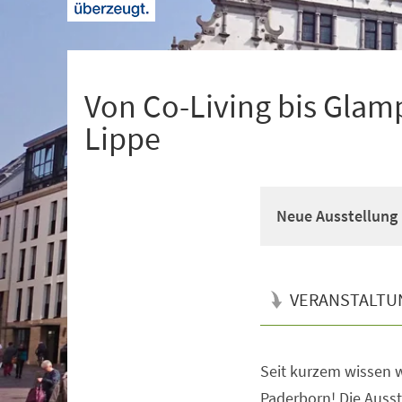
+
1
Von Co-Living bis Glam
Lippe
Neue Ausstellung 
VERANSTALTU
Seit kurzem wissen w
Veranstaltungsinformationen
Paderborn! Die Ausste