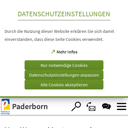
Inhalt anspringen
DATENSCHUTZEINSTELLUNGEN
Durch die Nutzung dieser Website erklären Sie sich damit
einverstanden, dass diese Seite Cookies verwendet.
(Öffnet
Mehr Infos
in
einem
Nur notwendige Cookies
neuen
Tab)
Datenschutzeinstellungen anpassen
Alle Cookies akzeptieren
Visuelle
Paderborn
Assistenzsoftware
öffnen.