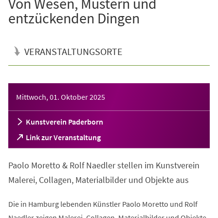
Von Wesen, Mustern und
entzückenden Dingen
VERANSTALTUNGSORTE
Veranstaltungsinformationen
Mittwoch, 01. Oktober 2025
Kunstverein Paderborn
(Öffnet
Link zur Veranstaltung
in
einem
Paolo Moretto & Rolf Naedler stellen im Kunstverein
neuen
Tab)
Malerei, Collagen, Materialbilder und Objekte aus
Die in Hamburg lebenden Künstler Paolo Moretto und Rolf
Naedler zeigen Malerei, Collagen, Materialbilder und Objekte.