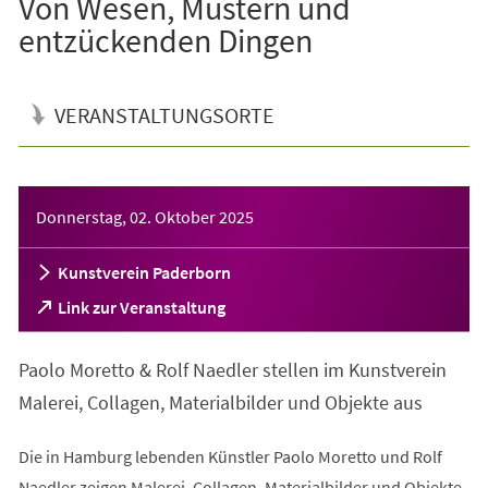
Von Wesen, Mustern und
entzückenden Dingen
VERANSTALTUNGSORTE
Veranstaltungsinformationen
Donnerstag, 02. Oktober 2025
Kunstverein Paderborn
(Öffnet
Link zur Veranstaltung
in
einem
Paolo Moretto & Rolf Naedler stellen im Kunstverein
neuen
Tab)
Malerei, Collagen, Materialbilder und Objekte aus
Die in Hamburg lebenden Künstler Paolo Moretto und Rolf
Naedler zeigen Malerei, Collagen, Materialbilder und Objekte.