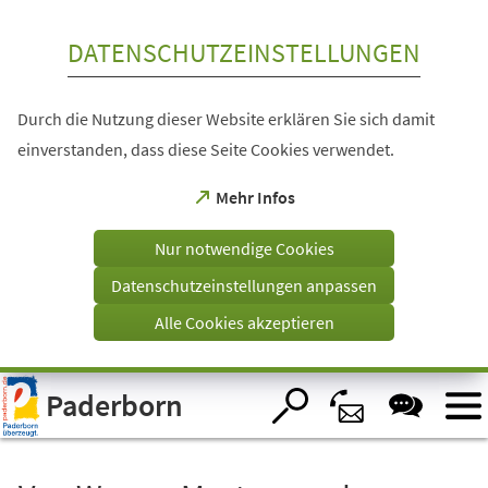
Inhalt anspringen
DATENSCHUTZEINSTELLUNGEN
Durch die Nutzung dieser Website erklären Sie sich damit
einverstanden, dass diese Seite Cookies verwendet.
(Öffnet
Mehr Infos
in
einem
Nur notwendige Cookies
neuen
Tab)
Datenschutzeinstellungen anpassen
Alle Cookies akzeptieren
Visuelle
Paderborn
Assistenzsoftware
öffnen.