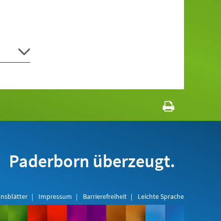
Paderborn überzeugt.
nsblätter
Impressum
Barrierefreiheit
Leichte Sprache