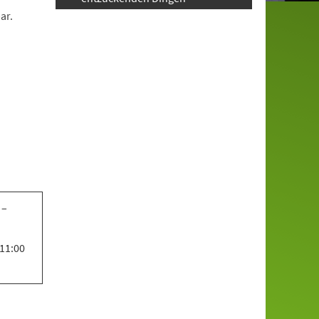
ar.
 –
 11:00