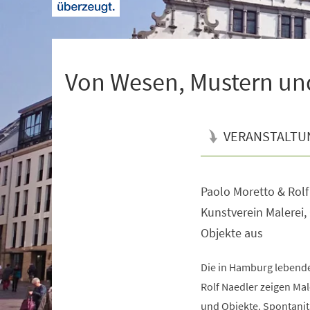
+
1
Von Wesen, Mustern un
VERANSTALTU
Paolo Moretto & Rolf
Veranstaltungsinformationen
Kunstverein Malerei,
Objekte aus
Die in Hamburg lebende
Rolf Naedler zeigen Mal
und Objekte. Spontanitä