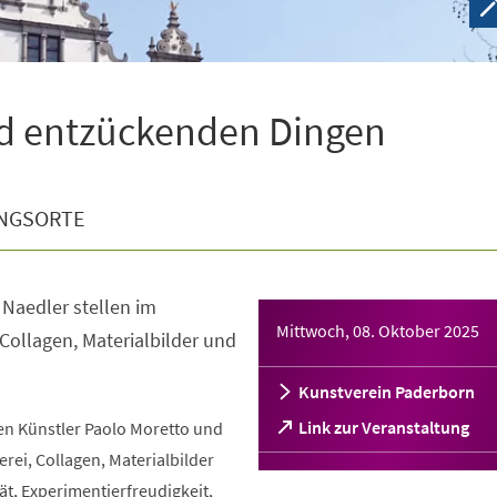
d entzückenden Dingen
NGSORTE
 Naedler stellen im
Mittwoch, 08. Oktober 2025
 Collagen, Materialbilder und
Kunstverein Paderborn
(Öffnet
Link zur Veranstaltung
n Künstler Paolo Moretto und
in
erei, Collagen, Materialbilder
einem
t, Experimentierfreudigkeit,
neuen