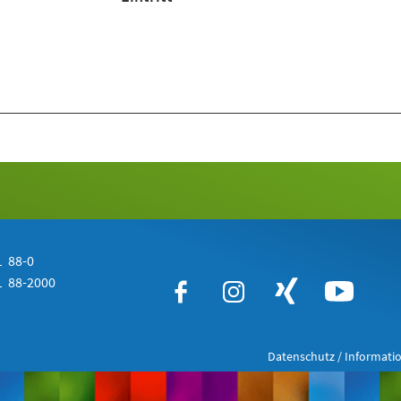
 88-0
 88-2000
Datenschutz / Informatio