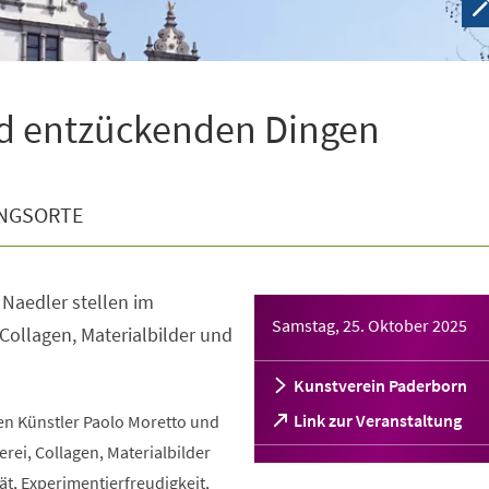
d entzückenden Dingen
NGSORTE
 Naedler stellen im
Samstag, 25. Oktober 2025
 Collagen, Materialbilder und
Kunstverein Paderborn
(Öffnet
Link zur Veranstaltung
n Künstler Paolo Moretto und
in
erei, Collagen, Materialbilder
einem
t, Experimentierfreudigkeit,
neuen