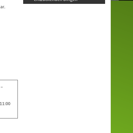
ar.
 –
 11:00