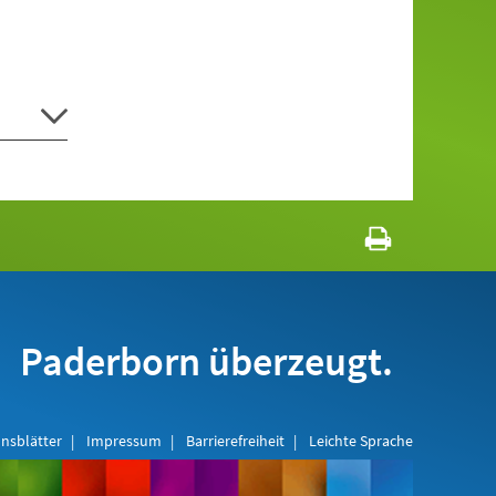
Paderborn überzeugt.
nsblätter
Impressum
Barrierefreiheit
Leichte Sprache