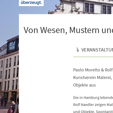
+
1
Von Wesen, Mustern un
VERANSTALTU
Paolo Moretto & Rolf
Veranstaltungsinformationen
Kunstverein Malerei,
Objekte aus
Die in Hamburg lebende
Rolf Naedler zeigen Mal
und Objekte. Spontanitä