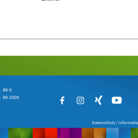
 88-0
 88-2000
Datenschutz / Informatio