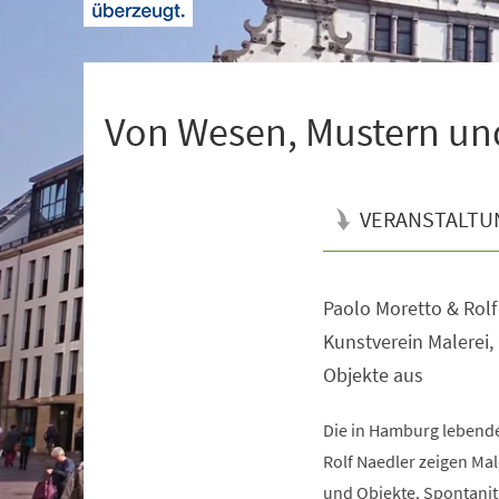
+
1
Von Wesen, Mustern un
VERANSTALTU
Paolo Moretto & Rolf
Veranstaltungsinformationen
Kunstverein Malerei,
Objekte aus
Die in Hamburg lebende
Rolf Naedler zeigen Mal
und Objekte. Spontanitä