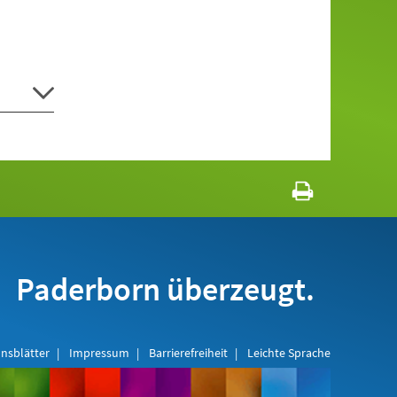
Paderborn überzeugt.
nsblätter
Impressum
Barrierefreiheit
Leichte Sprache