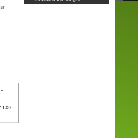
ar.
 –
 11:00