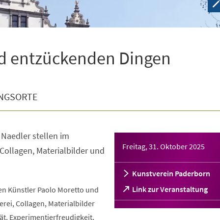
d entzückenden Dingen
NGSORTE
 Naedler stellen im
Freitag, 31. Oktober 2025
 Collagen, Materialbilder und
Kunstverein Paderborn
(Öffnet
Link zur Veranstaltung
n Künstler Paolo Moretto und
in
erei, Collagen, Materialbilder
einem
t, Experimentierfreudigkeit,
neuen