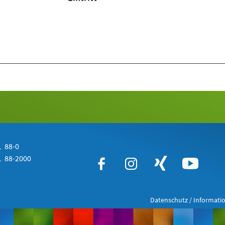
 88-0
 88-2000
Datenschutz / Informatio