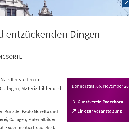
d entzückenden Dingen
NGSORTE
 Naedler stellen im
Donnerstag, 06. November 2
 Collagen, Materialbilder und
Kunstverein Paderborn
(Öffnet
Link zur Veranstaltung
n Künstler Paolo Moretto und
in
erei, Collagen, Materialbilder
einem
t, Experimentierfreudigkeit,
neuen