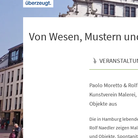
+
1
Von Wesen, Mustern un
VERANSTALTU
Paolo Moretto & Rolf
Veranstaltungsinformationen
Kunstverein Malerei,
Objekte aus
Die in Hamburg lebende
Rolf Naedler zeigen Mal
und Objekte. Spontanitä