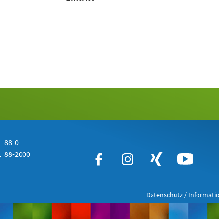
 88-0
 88-2000
Datenschutz / Informatio