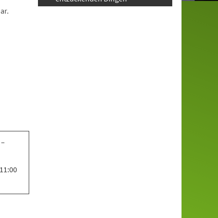
ar.
 –
 11:00