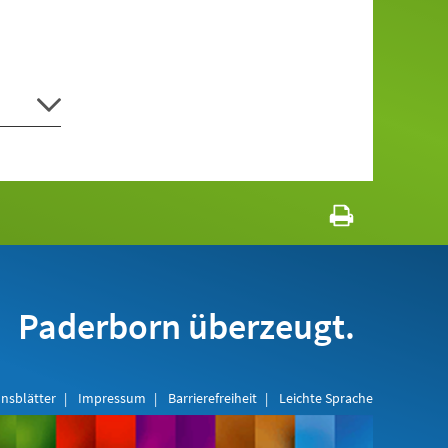
Paderborn überzeugt.
nsblätter
Impressum
Barrierefreiheit
Leichte Sprache