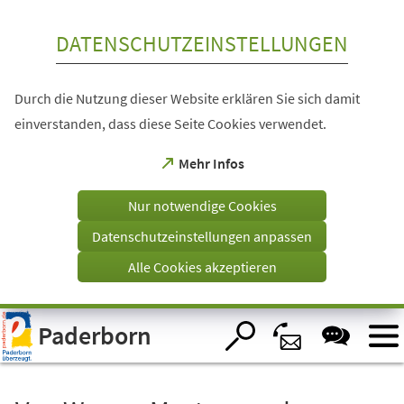
Inhalt anspringen
DATENSCHUTZEINSTELLUNGEN
Durch die Nutzung dieser Website erklären Sie sich damit
einverstanden, dass diese Seite Cookies verwendet.
(Öffnet
Mehr Infos
in
einem
Nur notwendige Cookies
neuen
Tab)
Datenschutzeinstellungen anpassen
Alle Cookies akzeptieren
Visuelle
Paderborn
Assistenzsoftware
öffnen.