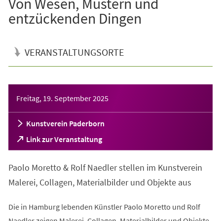
Von Wesen, Mustern und
entzückenden Dingen
VERANSTALTUNGSORTE
Veranstaltungsinformationen
Freitag, 19. September 2025
Kunstverein Paderborn
(Öffnet
Link zur Veranstaltung
in
einem
Paolo Moretto & Rolf Naedler stellen im Kunstverein
neuen
Tab)
Malerei, Collagen, Materialbilder und Objekte aus
Die in Hamburg lebenden Künstler Paolo Moretto und Rolf
Naedler zeigen Malerei, Collagen, Materialbilder und Objekte.