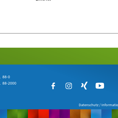
 88-0
 88-2000
Datenschutz / Informatio