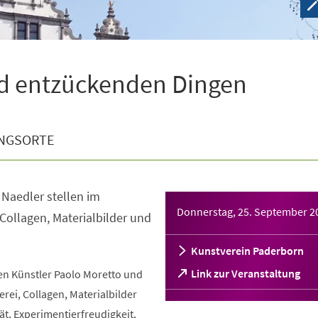
d entzückenden Dingen
NGSORTE
 Naedler stellen im
Donnerstag, 25. September 2
 Collagen, Materialbilder und
Kunstverein Paderborn
(Öffnet
Link zur Veranstaltung
n Künstler Paolo Moretto und
in
erei, Collagen, Materialbilder
einem
t, Experimentierfreudigkeit,
neuen