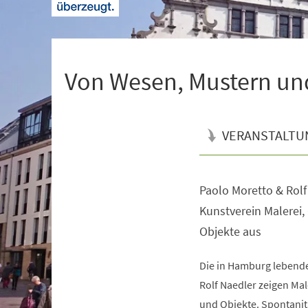
+
1
Von Wesen, Mustern un
VERANSTALTU
Paolo Moretto & Rolf
Veranstaltungsinformationen
Kunstverein Malerei,
Objekte aus
Die in Hamburg lebende
Rolf Naedler zeigen Mal
und Objekte. Spontanitä