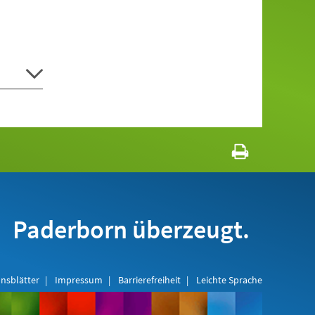
Paderborn überzeugt.
nsblätter
Impressum
Barrierefreiheit
Leichte Sprache