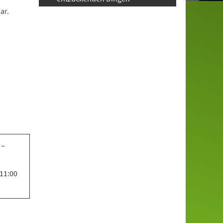
ar.
 –
 11:00