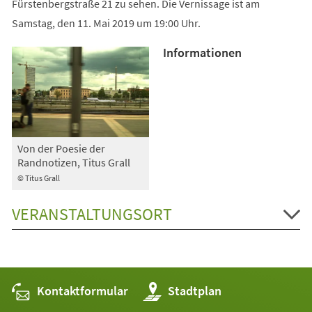
Fürstenbergstraße 21 zu sehen. Die Vernissage ist am
Samstag, den 11. Mai 2019 um 19:00 Uhr.
Informationen
Von der Poesie der
Randnotizen, Titus Grall
© Titus Grall
VERANSTALTUNGSORT
Kontaktformular
(Öffnet
Stadtplan
in