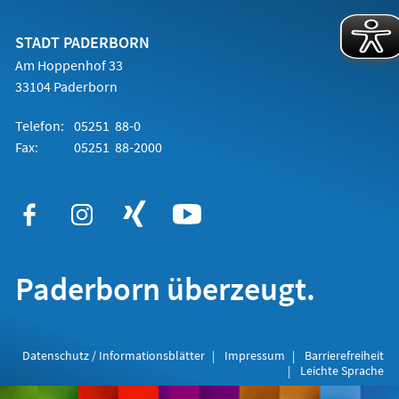
einem
neuen
Tab)
STADT PADERBORN
Am Hoppenhof 33
33104 Paderborn
Telefon:
05251 88-0
Fax:
05251 88-2000
Paderborn überzeugt.
Datenschutz / Informationsblätter
Impressum
Barrierefreiheit
Leichte Sprache