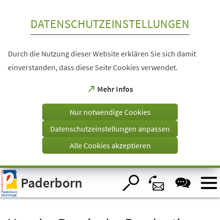
Inhalt anspringen
DATENSCHUTZEINSTELLUNGEN
Durch die Nutzung dieser Website erklären Sie sich damit
einverstanden, dass diese Seite Cookies verwendet.
(Öffnet
Mehr Infos
in
einem
Nur notwendige Cookies
neuen
Tab)
Datenschutzeinstellungen anpassen
Alle Cookies akzeptieren
Visuelle
Paderborn
Assistenzsoftware
öffnen.