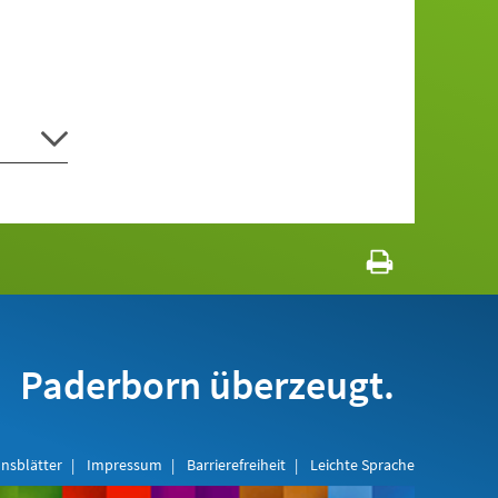
Paderborn überzeugt.
nsblätter
Impressum
Barrierefreiheit
Leichte Sprache