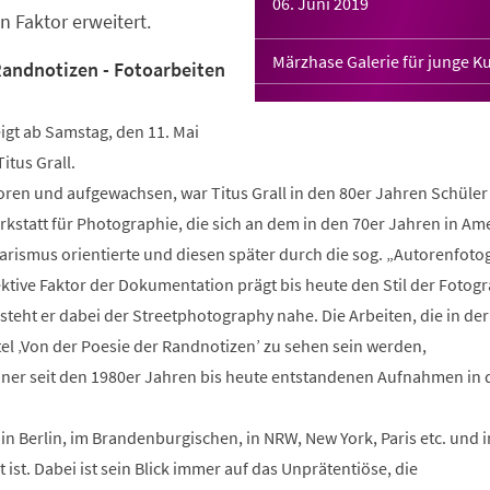
06. Juni 2019
n Faktor erweitert.
Märzhase Galerie für junge K
Randnotizen - Fotoarbeiten
igt ab Samstag, den 11. Mai
itus Grall.
en und aufgewachsen, war Titus Grall in den 80er Jahren Schüler
kstatt für Photographie, die sich an dem in den 70er Jahren in Am
rismus orientierte und diesen später durch die sog. „Autorenfotog
ektive Faktor der Dokumentation prägt bis heute den Stil der Fotogr
 steht er dabei der Streetphotography nahe. Die Arbeiten, die in der
el ‚Von der Poesie der Randnotizen’ zu sehen sein werden,
einer seit den 1980er Jahren bis heute entstandenen Aufnahmen in 
r in Berlin, im Brandenburgischen, in NRW, New York, Paris etc. und 
st. Dabei ist sein Blick immer auf das Unprätentiöse, die