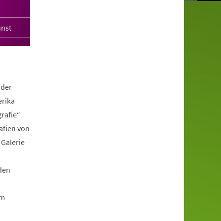
unst
 der
erika
rafie“
afien von
 Galerie
den
im