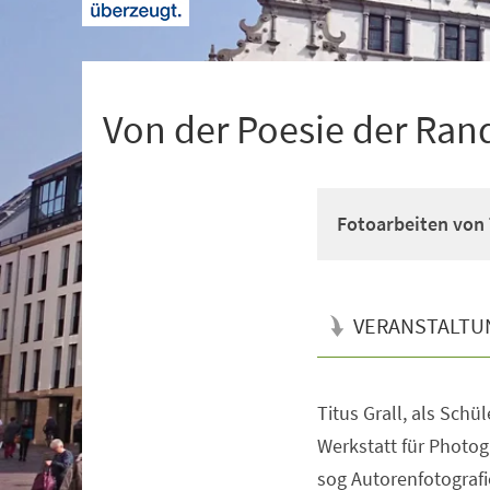
+
1
Von der Poesie der Ran
Fotoarbeiten von 
VERANSTALTU
Titus Grall, als Schü
Veranstaltungsinformationen
Werkstatt für Photogr
sog Autorenfotograf