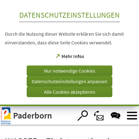
Inhalt anspringen
DATENSCHUTZEINSTELLUNGEN
Durch die Nutzung dieser Website erklären Sie sich damit
einverstanden, dass diese Seite Cookies verwendet.
(Öffnet
Mehr Infos
in
einem
Nur notwendige Cookies
neuen
Tab)
Datenschutzeinstellungen anpassen
Alle Cookies akzeptieren
Visuelle
Paderborn
Assistenzsoftware
öffnen.