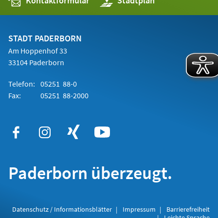
Kontaktformular
(Öffnet
Stadtplan
in
einem
neuen
Tab)
STADT PADERBORN
Am Hoppenhof 33
33104 Paderborn
Telefon:
05251 88-0
Fax:
05251 88-2000
Paderborn überzeugt.
Datenschutz / Informationsblätter
Impressum
Barrierefreiheit
Leichte Sprache