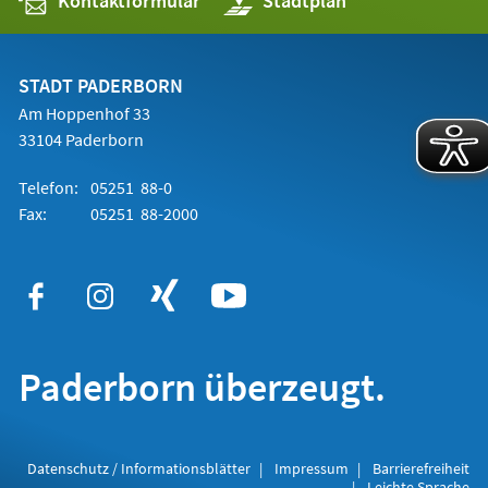
Kontaktformular
(Öffnet
Stadtplan
in
einem
neuen
Tab)
STADT PADERBORN
Am Hoppenhof 33
33104 Paderborn
Telefon:
05251 88-0
Fax:
05251 88-2000
Paderborn überzeugt.
Datenschutz / Informationsblätter
Impressum
Barrierefreiheit
Leichte Sprache