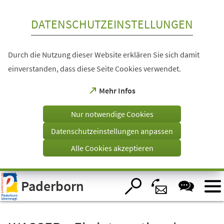
Inhalt anspringen
DATENSCHUTZEINSTELLUNGEN
Durch die Nutzung dieser Website erklären Sie sich damit
einverstanden, dass diese Seite Cookies verwendet.
(Öffnet
Mehr Infos
in
einem
Nur notwendige Cookies
neuen
Tab)
Datenschutzeinstellungen anpassen
Alle Cookies akzeptieren
Visuelle
Paderborn
Assistenzsoftware
öffnen.