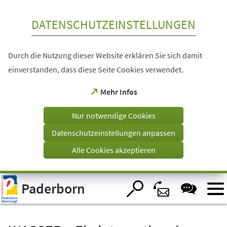
Inhalt anspringen
DATENSCHUTZEINSTELLUNGEN
Durch die Nutzung dieser Website erklären Sie sich damit
einverstanden, dass diese Seite Cookies verwendet.
(Öffnet
Mehr Infos
in
einem
Nur notwendige Cookies
neuen
Tab)
Datenschutzeinstellungen anpassen
Alle Cookies akzeptieren
Visuelle
Paderborn
Assistenzsoftware
öffnen.