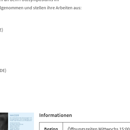
Tab)
ilgenommen und stellen ihre Arbeiten aus:
E)
(DE)
Informationen
Beginn
Öffnungszeiten Mittwochs 15:00