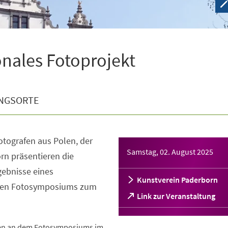
onales Fotoprojekt
NGSORTE
tografen aus Polen, der
Samstag, 02. August 2025
rn präsentieren die
ebnisse eines
Kunstverein Paderborn
den Fotosymposiums zum
(Öffnet
Link zur Veranstaltung
in
einem
neuen
en an dem Fotosymposiums im