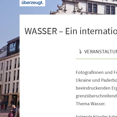
+
1
WASSER – Ein internati
VERANSTALTU
Fotografinnen und Fo
Veranstaltungsinformationen
Ukraine und Paderbo
beeindruckenden Erg
grenzüberschreiten
Thema Wasser.
Folgende Künstler hab