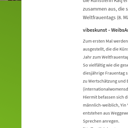
die Künstlerin Katj 
zusammen aus, die si
Weltfrauentags (8. Mä
vibeskunst - WeibsA
Zum ersten Mal werden
ausgestellt, die die Kün
Jahr zum Weltfrauentag 
So vielfältig wie die ge
diesjährige Frauentag s
zu Wertschätzung und E
(internationalwomensd
Hiermit befassen sich d
männlich-weiblich, Yin 
entstehen aus Weggewo
Sprechen anregen.