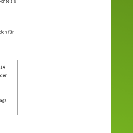
öchte sie
den für
 14
 der
tags