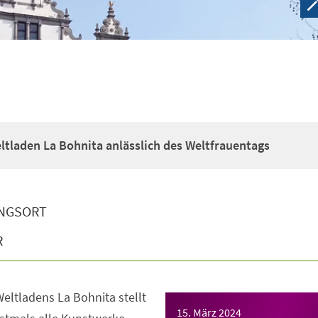
ltladen La Bohnita anlässlich des Weltfrauentags
NGSORT
R
ltladens La Bohnita stellt
15. März 2024