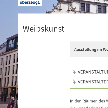
+
1
Weibskunst
Ausstellung im We
VERANSTALTU
VERANSTALTE
In den Räumen des We
Veranstaltungsinformationen