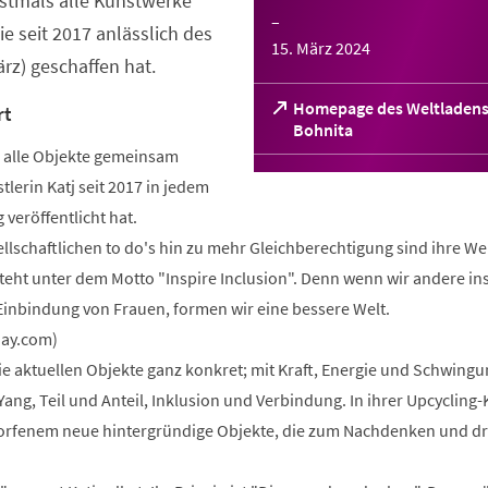
erstmals alle Kunstwerke
–
e seit 2017 anlässlich des
15. März 2024
rz) geschaffen hat.
Homepage des Weltladens
rt
(Öffnet
Bohnita
in
 alle Objekte gemeinsam
einem
stlerin Katj seit 2017 in jedem
neuen
veröffentlicht hat.
Tab)
sellschaftlichen to do's hin zu mehr Gleichberechtigung sind ihre We
teht unter dem Motto "Inspire Inclusion". Denn wenn wir andere in
inbindung von Frauen, formen wir eine bessere Welt.
ay.com)
ie aktuellen Objekte ganz konkret; mit Kraft, Energie und Schwingu
Yang, Teil und Anteil, Inklusion und Verbindung. In ihrer Upcycling
rfenem neue hintergründige Objekte, die zum Nachdenken und d