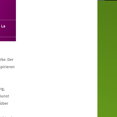
 La
rke. Der
spirieren
ng,
-Kunst
rüber