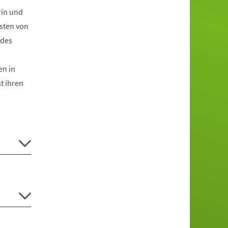
rin und
sten von
 des
en in
t ihren