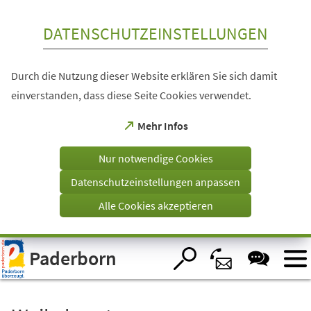
Inhalt anspringen
DATENSCHUTZEINSTELLUNGEN
Durch die Nutzung dieser Website erklären Sie sich damit
einverstanden, dass diese Seite Cookies verwendet.
(Öffnet
Mehr Infos
in
einem
Nur notwendige Cookies
neuen
Tab)
Datenschutzeinstellungen anpassen
Alle Cookies akzeptieren
Visuelle
Paderborn
Assistenzsoftware
öffnen.