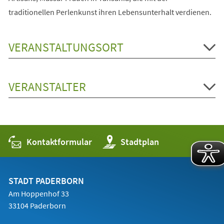
traditionellen Perlenkunst ihren Lebensunterhalt verdienen.
VERANSTALTUNGSORT
VERANSTALTER
Kontaktformular
(Öffnet
Stadtplan
in
einem
neuen
Tab)
STADT PADERBORN
Am Hoppenhof 33
33104 Paderborn