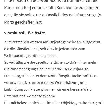
In den Räumen des Weltladens La Bohnita stellt die
neuen
Tab)
Künstlerin Katj erstmals alle Kunstwerke zusammen
aus, die sie seit 2017 anlässlich des Weltfrauentags (8.
März) geschaffen hat.
vibeskunst - WeibsArt
Zum ersten Mal werden alle Objekte gemeinsam ausgestellt,
die die Künstlerin Katj seit 2017 in jedem Jahr zum
Weltfrauentag veröffentlicht hat.
So vielfältig wie die gesellschaftlichen to do's hin zu mehr
Gleichberechtigung sind ihre Werke. Der diesjährige
Frauentag steht unter dem Motto "Inspire Inclusion". Denn
wenn wir andere inspirieren zu Wertschätzung und
Einbindung von Frauen, formen wir eine bessere Welt.
(internationalwomensday.com)
Hiermit befassen sich die aktuellen Objekte ganz konkret; mit