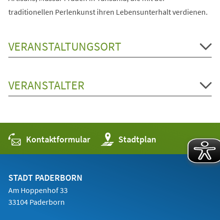
traditionellen Perlenkunst ihren Lebensunterhalt verdienen.
VERANSTALTUNGSORT
VERANSTALTER
Kontaktformular
(Öffnet
Stadtplan
in
einem
neuen
Tab)
STADT PADERBORN
Am Hoppenhof 33
33104 Paderborn