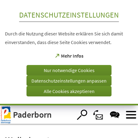
Inhalt anspringen
DATENSCHUTZEINSTELLUNGEN
Durch die Nutzung dieser Website erklären Sie sich damit
einverstanden, dass diese Seite Cookies verwendet.
(Öffnet
Mehr Infos
in
einem
Nur notwendige Cookies
neuen
Tab)
Datenschutzeinstellungen anpassen
Alle Cookies akzeptieren
Visuelle
Paderborn
Assistenzsoftware
öffnen.