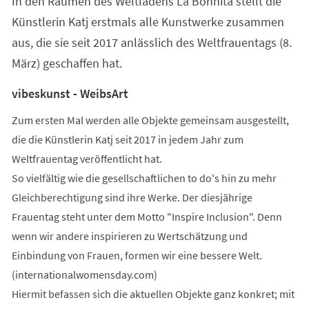
In den Räumen des Weltladens La Bohnita stellt die
neuen
Tab)
Künstlerin Katj erstmals alle Kunstwerke zusammen
aus, die sie seit 2017 anlässlich des Weltfrauentags (8.
März) geschaffen hat.
vibeskunst - WeibsArt
Zum ersten Mal werden alle Objekte gemeinsam ausgestellt,
die die Künstlerin Katj seit 2017 in jedem Jahr zum
Weltfrauentag veröffentlicht hat.
So vielfältig wie die gesellschaftlichen to do's hin zu mehr
Gleichberechtigung sind ihre Werke. Der diesjährige
Frauentag steht unter dem Motto "Inspire Inclusion". Denn
wenn wir andere inspirieren zu Wertschätzung und
Einbindung von Frauen, formen wir eine bessere Welt.
(internationalwomensday.com)
Hiermit befassen sich die aktuellen Objekte ganz konkret; mit