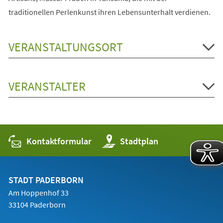
traditionellen Perlenkunst ihren Lebensunterhalt verdienen.
VERANSTALTUNGSORT
VERANSTALTER
Kontaktformular
(Öffnet
Stadtplan
in
einem
neuen
Tab)
STADT PADERBORN
Am Hoppenhof 33
33104 Paderborn