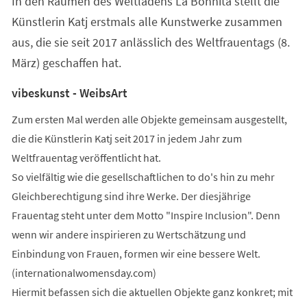
In den Räumen des Weltladens La Bohnita stellt die
neuen
Tab)
Künstlerin Katj erstmals alle Kunstwerke zusammen
aus, die sie seit 2017 anlässlich des Weltfrauentags (8.
März) geschaffen hat.
vibeskunst - WeibsArt
Zum ersten Mal werden alle Objekte gemeinsam ausgestellt,
die die Künstlerin Katj seit 2017 in jedem Jahr zum
Weltfrauentag veröffentlicht hat.
So vielfältig wie die gesellschaftlichen to do's hin zu mehr
Gleichberechtigung sind ihre Werke. Der diesjährige
Frauentag steht unter dem Motto "Inspire Inclusion". Denn
wenn wir andere inspirieren zu Wertschätzung und
Einbindung von Frauen, formen wir eine bessere Welt.
(internationalwomensday.com)
Hiermit befassen sich die aktuellen Objekte ganz konkret; mit