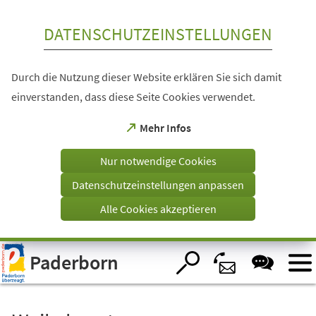
Inhalt anspringen
DATENSCHUTZEINSTELLUNGEN
Durch die Nutzung dieser Website erklären Sie sich damit
einverstanden, dass diese Seite Cookies verwendet.
(Öffnet
Mehr Infos
in
einem
Nur notwendige Cookies
neuen
Tab)
Datenschutzeinstellungen anpassen
Alle Cookies akzeptieren
Visuelle
Paderborn
Assistenzsoftware
öffnen.