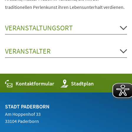
traditionellen Perlenkunst ihren Lebensunterhalt verdienen.
VERANSTALTUNGSORT
VERANSTALTER
Kontaktformular
(Öffnet
Stadtplan
in
einem
neuen
Tab)
STADT PADERBORN
Am Hoppenhof 33
33104 Paderborn