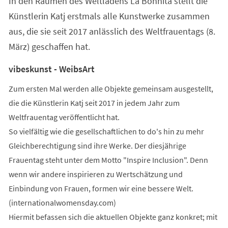
In den Räumen des Weltladens La Bohnita stellt die
neuen
Tab)
Künstlerin Katj erstmals alle Kunstwerke zusammen
aus, die sie seit 2017 anlässlich des Weltfrauentags (8.
März) geschaffen hat.
vibeskunst - WeibsArt
Zum ersten Mal werden alle Objekte gemeinsam ausgestellt,
die die Künstlerin Katj seit 2017 in jedem Jahr zum
Weltfrauentag veröffentlicht hat.
So vielfältig wie die gesellschaftlichen to do's hin zu mehr
Gleichberechtigung sind ihre Werke. Der diesjährige
Frauentag steht unter dem Motto "Inspire Inclusion". Denn
wenn wir andere inspirieren zu Wertschätzung und
Einbindung von Frauen, formen wir eine bessere Welt.
(internationalwomensday.com)
Hiermit befassen sich die aktuellen Objekte ganz konkret; mit