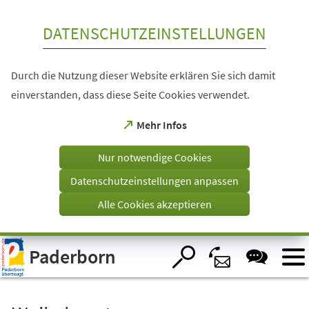
Inhalt anspringen
DATENSCHUTZEINSTELLUNGEN
Durch die Nutzung dieser Website erklären Sie sich damit
einverstanden, dass diese Seite Cookies verwendet.
(Öffnet
Mehr Infos
in
einem
Nur notwendige Cookies
neuen
Tab)
Datenschutzeinstellungen anpassen
Alle Cookies akzeptieren
Visuelle
Paderborn
Assistenzsoftware
öffnen.