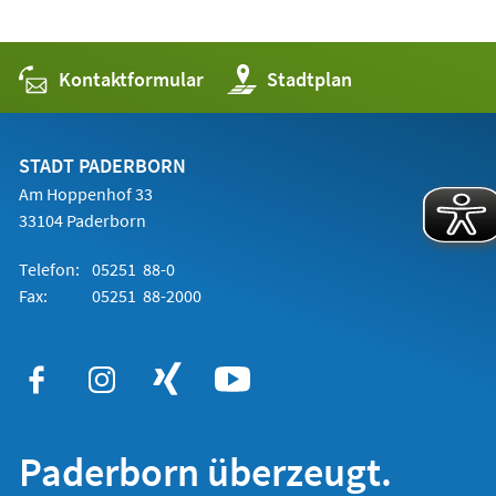
Kontaktformular
(Öffnet
Stadtplan
in
einem
neuen
Tab)
STADT PADERBORN
Am Hoppenhof 33
33104 Paderborn
Telefon:
05251 88-0
Fax:
05251 88-2000
Paderborn überzeugt.