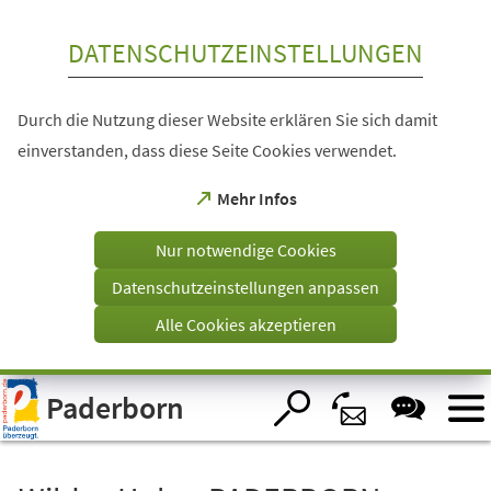
Inhalt anspringen
DATENSCHUTZEINSTELLUNGEN
Durch die Nutzung dieser Website erklären Sie sich damit
einverstanden, dass diese Seite Cookies verwendet.
(Öffnet
Mehr Infos
in
einem
Nur notwendige Cookies
neuen
Tab)
Datenschutzeinstellungen anpassen
Alle Cookies akzeptieren
Visuelle
Paderborn
Assistenzsoftware
öffnen.