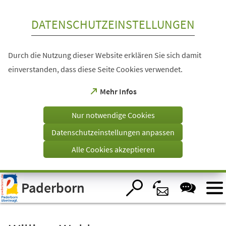
Inhalt anspringen
DATENSCHUTZEINSTELLUNGEN
Durch die Nutzung dieser Website erklären Sie sich damit
einverstanden, dass diese Seite Cookies verwendet.
(Öffnet
Mehr Infos
in
einem
Nur notwendige Cookies
neuen
Tab)
Datenschutzeinstellungen anpassen
Alle Cookies akzeptieren
Visuelle
Paderborn
Assistenzsoftware
öffnen.