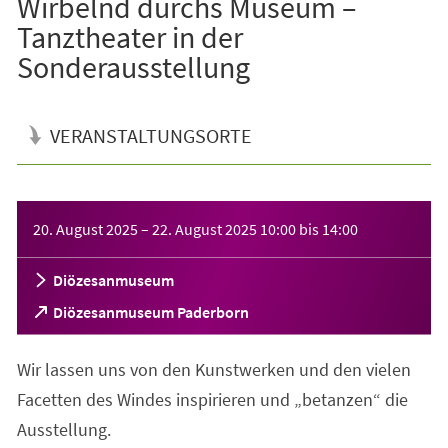
Wirbelnd durchs Museum –
Tanztheater in der
Sonderausstellung
VERANSTALTUNGSORTE
Veranstaltungsinformationen
20. August 2025
–
22. August 2025
10:00
bis
14:00
Diözesanmuseum
(Öffnet
Diözesanmuseum Paderborn
in
einem
Wir lassen uns von den Kunstwerken und den vielen
neuen
Tab)
Facetten des Windes inspirieren und „betanzen“ die
Ausstellung.