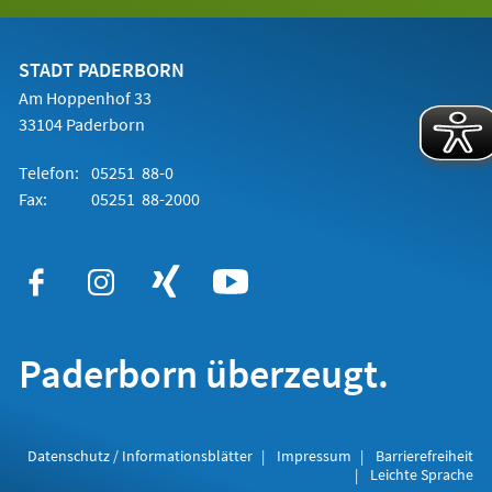
in
einem
neuen
Tab)
STADT PADERBORN
Am Hoppenhof 33
33104 Paderborn
Telefon:
05251 88-0
Fax:
05251 88-2000
Paderborn überzeugt.
Datenschutz / Informationsblätter
Impressum
Barrierefreiheit
Leichte Sprache