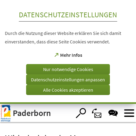
Inhalt anspringen
DATENSCHUTZEINSTELLUNGEN
Durch die Nutzung dieser Website erklären Sie sich damit
einverstanden, dass diese Seite Cookies verwendet.
(Öffnet
Mehr Infos
in
einem
Nur notwendige Cookies
neuen
Tab)
Datenschutzeinstellungen anpassen
Alle Cookies akzeptieren
Visuelle
Paderborn
Assistenzsoftware
öffnen.