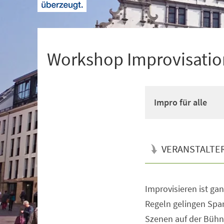
+
1
Workshop Improvisation
Impro für alle
VERANSTALTE
Improvisieren ist gan
Veranstaltungsinformationen
Regeln gelingen Spa
Szenen auf der Bühn