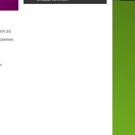
ion zu
 Szenen
r