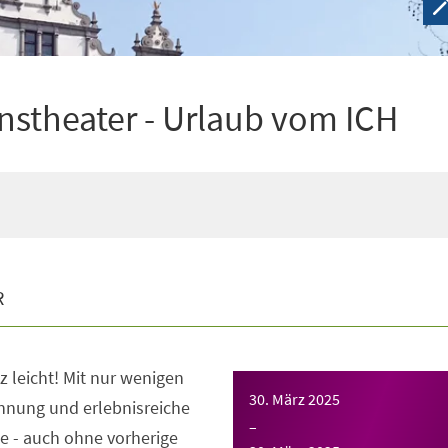
stheater - Urlaub vom ICH
R
z leicht! Mit nur wenigen
30. März 2025
nnung und erlebnisreiche
–
e - auch ohne vorherige