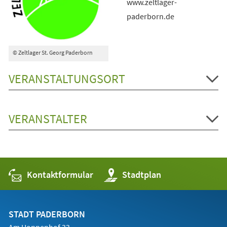
www.zeltlager-
paderborn.de
© Zeltlager St. Georg Paderborn
VERANSTALTUNGSORT
VERANSTALTER
Kontaktformular
(Öffnet
Stadtplan
in
einem
neuen
Tab)
STADT PADERBORN