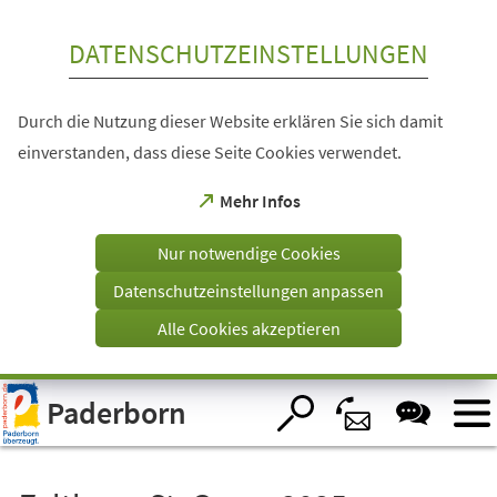
Inhalt anspringen
DATENSCHUTZEINSTELLUNGEN
Durch die Nutzung dieser Website erklären Sie sich damit
einverstanden, dass diese Seite Cookies verwendet.
(Öffnet
Mehr Infos
in
einem
Nur notwendige Cookies
neuen
Tab)
Datenschutzeinstellungen anpassen
Alle Cookies akzeptieren
Visuelle
Paderborn
Assistenzsoftware
öffnen.