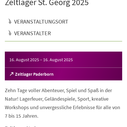
Zeltlager St. Georg 2025
VERANSTALTUNGSORT
VERANSTALTER
Veranstaltungsinformationen
16. August 2025
–
16. August 2025
(Öffnet
Zeltlager Paderborn
in
einem
Zehn Tage voller Abenteuer, Spiel und Spaß in der
neuen
Tab)
Natur! Lagerfeuer, Geländespiele, Sport, kreative
Workshops und unvergessliche Erlebnisse für alle von
7 bis 15 Jahren.