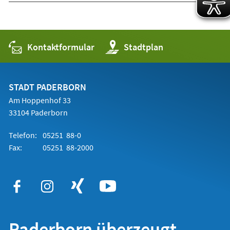
Kontaktformular
(Öffnet
Stadtplan
in
einem
neuen
Tab)
STADT PADERBORN
Am Hoppenhof 33
33104 Paderborn
Telefon:
05251 88-0
Fax:
05251 88-2000
Paderborn überzeugt.