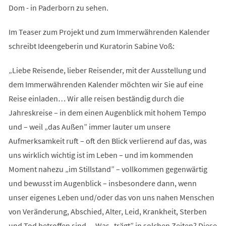
Dom - in Paderborn zu sehen.
Im Teaser zum Projekt und zum Immerwährenden Kalender
schreibt Ideengeberin und Kuratorin Sabine Voß:
„Liebe Reisende, lieber Reisender, mit der Ausstellung und
dem Immerwährenden Kalender möchten wir Sie auf eine
Reise einladen… Wir alle reisen beständig durch die
Jahreskreise – in dem einen Augenblick mit hohem Tempo
und – weil „das Außen” immer lauter um unsere
Aufmerksamkeit ruft – oft den Blick verlierend auf das, was
uns wirklich wichtig ist im Leben – und im kommenden
Moment nahezu „im Stillstand” – vollkommen gegenwärtig
und bewusst im Augenblick – ins­besondere dann, wenn
unser eigenes Leben und/oder das von uns nahen Menschen
von Veränderung, Abschied, Alter, Leid, Krankheit, Sterben
und Tod betroffen sind… Was „trägt” in solchen Zeiten? Diese