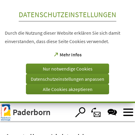
Inhalt anspringen
DATENSCHUTZEINSTELLUNGEN
Durch die Nutzung dieser Website erklären Sie sich damit
einverstanden, dass diese Seite Cookies verwendet.
(Öffnet
Mehr Infos
in
einem
Nur notwendige Cookies
neuen
Tab)
Datenschutzeinstellungen anpassen
Alle Cookies akzeptieren
Visuelle
Paderborn
Assistenzsoftware
öffnen.