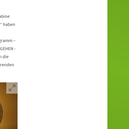
abine
n“ haben
ogramm –
RGEHEN -
n die
hrenden