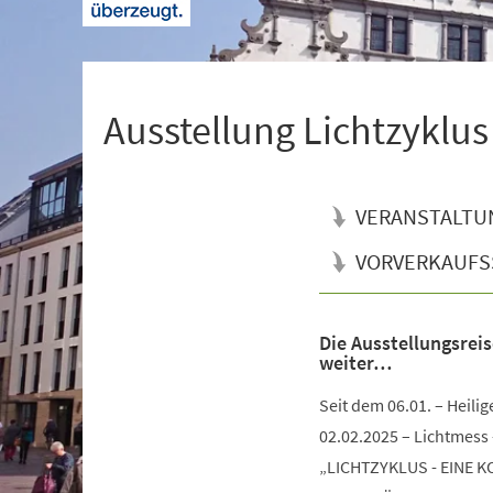
+
1
Ausstellung Lichtzyklus
VERANSTALTU
VORVERKAUFS
Die Ausstellungsre
Veranstaltungsinformationen
weiter…
Seit dem 06.01. – Heilig
02.02.2025 – Lichtmess
„LICHTZYKLUS - EINE 