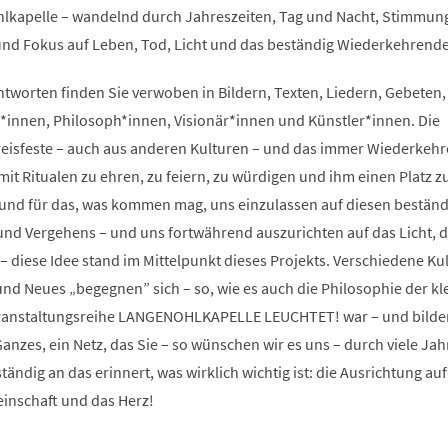
hlkapelle – wandelnd durch Jahreszeiten, Tag und Nacht, Stimmu
und Fokus auf Leben, Tod, Licht und das beständig Wiederkehren
tworten finden Sie verwoben in Bildern, Texten, Liedern, Gebeten,
r*innen, Philosoph*innen, Visionär*innen und Künstler*innen. Die
kreisfeste – auch aus anderen Kulturen – und das immer Wiederkeh
mit Ritualen zu ehren, zu feiern, zu würdigen und ihm einen Platz z
s und für das, was kommen mag, uns einzulassen auf diesen bestän
und Vergehens – und uns fortwährend auszurichten auf das Licht, 
t – diese Idee stand im Mittelpunkt dieses Projekts. Verschiedene Ku
und Neues „begegnen” sich – so, wie es auch die Philosophie der kl
eranstaltungsreihe LANGENOHLKAPELLE LEUCHTET! war – und bilde
zes, ein Netz, das Sie – so wünschen wir es uns – durch viele Jah
tändig an das erinnert, was wirklich wichtig ist: die Ausrichtung auf
einschaft und das Herz!