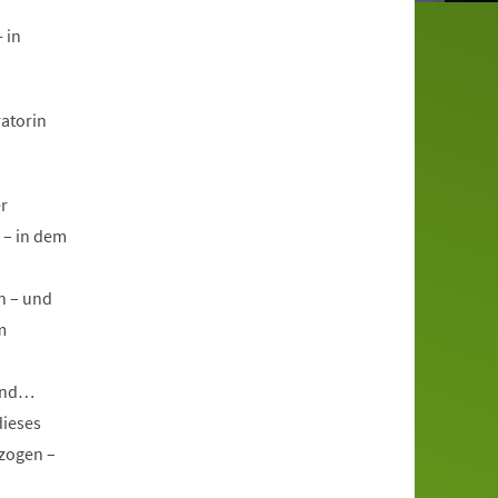
 in
atorin
r
 – in dem
en – und
m
sind…
dieses
ezogen –