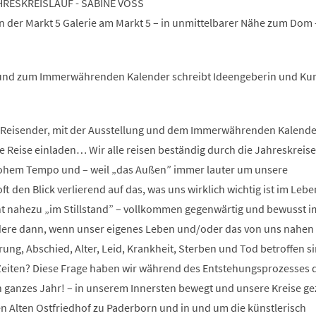
ESKREISLAUF - SABINE VOSS
der Markt 5 Galerie am Markt 5 – in unmittelbarer Nähe zum Dom -
 und zum Immerwährenden Kalender schreibt Ideengeberin und Kur
r Reisender, mit der Ausstellung und dem Immerwährenden Kalende
e Reise einladen… Wir alle reisen beständig durch die Jahreskreise
hohem Tempo und – weil „das Außen” immer lauter um unsere
t den Blick verlierend auf das, was uns wirklich wichtig ist im Leb
ahezu „im Stillstand” – vollkommen gegenwärtig und bewusst i
dere dann, wenn unser eigenes Leben und/oder das von uns nahen
ng, Abschied, Alter, Leid, Krankheit, Sterben und Tod betroffen 
 Zeiten? Diese Frage haben wir während des Entstehungsprozesses 
n ganzes Jahr! – in unserem Innersten bewegt und unsere Kreise g
Alten Ostfriedhof zu Paderborn und in und um die künstlerisch