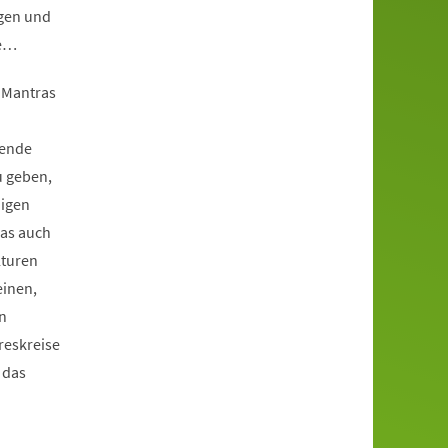
ngen und
de…
 Mantras
rende
u geben,
digen
das auch
lturen
einen,
n
reskreise
 das