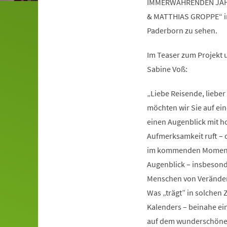
IMMERWÄHRENDEN JAHR
& MATTHIAS GROPPE“ in 
Paderborn zu sehen.
Im Teaser zum Projekt
Sabine Voß:
„Liebe Reisende, liebe
möchten wir Sie auf ein
einen Augenblick mit 
Aufmerksamkeit ruft – of
im kommenden Moment n
Augenblick – ins­beson
Menschen von Veränderu
Was „trägt” in solchen
Kalenders – beinahe ei
auf dem wunderschönen 