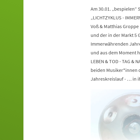
Am 30.01. „bespielen“ 
„LICHTZYKLUS - IMMER
Voß & Matthias Groppe 
und der in der Markt 5 G
Immerwährenden Jahres
und aus dem Moment he
LEBEN & TOD - TAG & NAC
beiden Musiker*innen 
Jahreskreislauf - … in ih