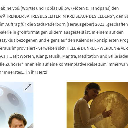
Sabine Voß (Worte) und Tobias Bülow (Flöten & Handpans) den
WÄHRENDER JAHRESBEGLEITER IM KREISLAUF DES LEBENS“, den S
im Auftrag für die Stadt Paderborn (Herausgeber) 2021 „geschaffe
alerie in großformatigen Bildern ausgestellt ist. In einem auf den
zyklus bezogenen und eigens auf den Kalender konzipierten Pr
raus improvisiert - verweben sich HELL & DUNKEL - WERDEN & VE
HT... Mit Worten, Klang, Musik, Mantra, Meditation und Stille lade
die Zuhörer*innen ein auf eine kontemplative Reise zum Immerwä
r Innerstes... in ihr Herz!