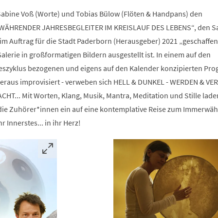
Sabine Voß (Worte) und Tobias Bülow (Flöten & Handpans) den
WÄHRENDER JAHRESBEGLEITER IM KREISLAUF DES LEBENS“, den S
im Auftrag für die Stadt Paderborn (Herausgeber) 2021 „geschaffe
alerie in großformatigen Bildern ausgestellt ist. In einem auf den
zyklus bezogenen und eigens auf den Kalender konzipierten Pr
raus improvisiert - verweben sich HELL & DUNKEL - WERDEN & VE
HT... Mit Worten, Klang, Musik, Mantra, Meditation und Stille lade
die Zuhörer*innen ein auf eine kontemplative Reise zum Immerwä
r Innerstes... in ihr Herz!