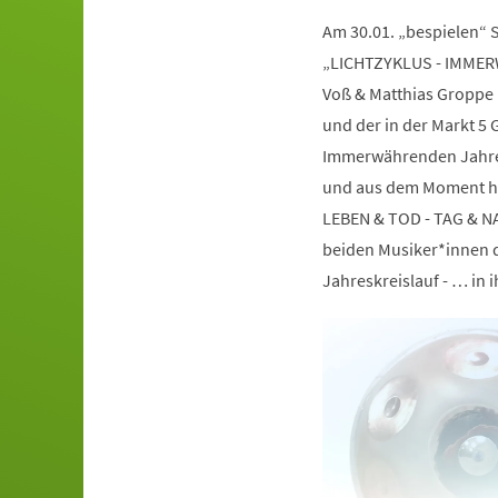
Am 30.01. „bespielen“ 
„LICHTZYKLUS - IMMER
Voß & Matthias Groppe 
und der in der Markt 5 G
Immerwährenden Jahres
und aus dem Moment he
LEBEN & TOD - TAG & NAC
beiden Musiker*innen 
Jahreskreislauf - … in ih