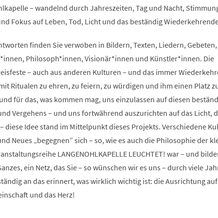
hlkapelle – wandelnd durch Jahreszeiten, Tag und Nacht, Stimmu
und Fokus auf Leben, Tod, Licht und das beständig Wiederkehren
tworten finden Sie verwoben in Bildern, Texten, Liedern, Gebeten,
r*innen, Philosoph*innen, Visionär*innen und Künstler*innen. Die
kreisfeste – auch aus anderen Kulturen – und das immer Wiederkeh
mit Ritualen zu ehren, zu feiern, zu würdigen und ihm einen Platz z
s und für das, was kommen mag, uns einzulassen auf diesen bestän
und Vergehens – und uns fortwährend auszurichten auf das Licht, 
t – diese Idee stand im Mittelpunkt dieses Projekts. Verschiedene Ku
und Neues „begegnen” sich – so, wie es auch die Philosophie der kl
eranstaltungsreihe LANGENOHLKAPELLE LEUCHTET! war – und bilde
zes, ein Netz, das Sie – so wünschen wir es uns – durch viele Jah
tändig an das erinnert, was wirklich wichtig ist: die Ausrichtung auf
einschaft und das Herz!