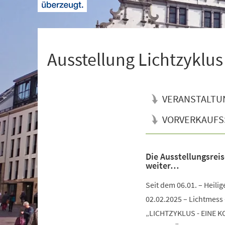
+
1
Ausstellung Lichtzyklus
VERANSTALTU
VORVERKAUFS
Die Ausstellungsre
Veranstaltungsinformationen
weiter…
Seit dem 06.01. – Heilig
02.02.2025 – Lichtmess
„LICHTZYKLUS - EINE 