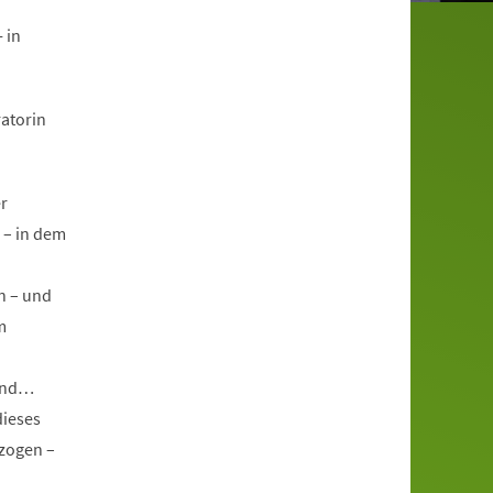
 in
atorin
r
 – in dem
en – und
m
sind…
dieses
ezogen –