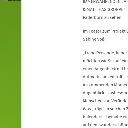
IMMERWÄHRENDEN JAHR
& MATTHIAS GROPPE“ in 
Paderborn zu sehen.
Im Teaser zum Projekt
Sabine Voß:
„Liebe Reisende, liebe
möchten wir Sie auf ein
einen Augenblick mit 
Aufmerksamkeit ruft – of
im kommenden Moment n
Augenblick – ins­beson
Menschen von Veränderu
Was „trägt” in solchen
Kalenders – beinahe ei
auf dem wunderschönen 