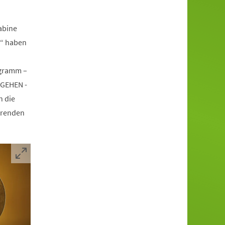
abine
n“ haben
ogramm –
RGEHEN -
n die
hrenden