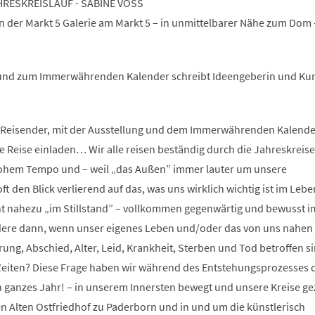
ESKREISLAUF - SABINE VOSS
der Markt 5 Galerie am Markt 5 – in unmittelbarer Nähe zum Dom -
 und zum Immerwährenden Kalender schreibt Ideengeberin und Kur
r Reisender, mit der Ausstellung und dem Immerwährenden Kalende
e Reise einladen… Wir alle reisen beständig durch die Jahreskreise
hohem Tempo und – weil „das Außen” immer lauter um unsere
t den Blick verlierend auf das, was uns wirklich wichtig ist im Leb
ahezu „im Stillstand” – vollkommen gegenwärtig und bewusst i
dere dann, wenn unser eigenes Leben und/oder das von uns nahen
ng, Abschied, Alter, Leid, Krankheit, Sterben und Tod betroffen 
 Zeiten? Diese Frage haben wir während des Entstehungsprozesses 
n ganzes Jahr! – in unserem Innersten bewegt und unsere Kreise g
Alten Ostfriedhof zu Paderborn und in und um die künstlerisch