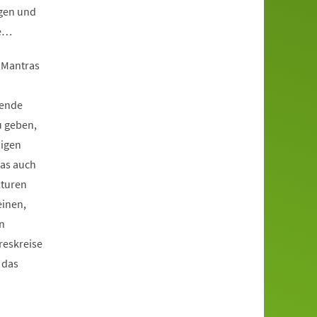
ngen und
de…
 Mantras
rende
u geben,
digen
das auch
lturen
einen,
n
reskreise
 das