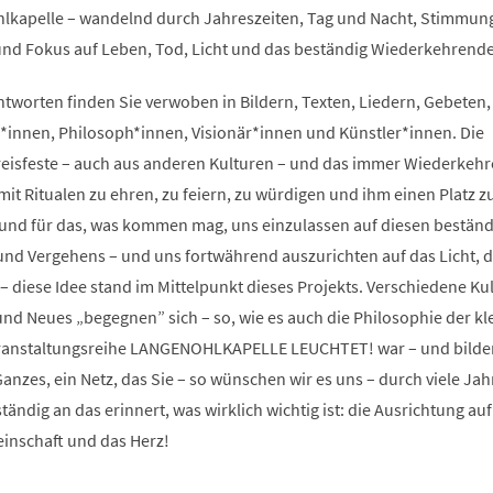
hlkapelle – wandelnd durch Jahreszeiten, Tag und Nacht, Stimmu
und Fokus auf Leben, Tod, Licht und das beständig Wiederkehren
tworten finden Sie verwoben in Bildern, Texten, Liedern, Gebeten,
r*innen, Philosoph*innen, Visionär*innen und Künstler*innen. Die
kreisfeste – auch aus anderen Kulturen – und das immer Wiederkeh
mit Ritualen zu ehren, zu feiern, zu würdigen und ihm einen Platz z
s und für das, was kommen mag, uns einzulassen auf diesen bestän
und Vergehens – und uns fortwährend auszurichten auf das Licht, 
t – diese Idee stand im Mittelpunkt dieses Projekts. Verschiedene Ku
und Neues „begegnen” sich – so, wie es auch die Philosophie der kl
eranstaltungsreihe LANGENOHLKAPELLE LEUCHTET! war – und bilde
zes, ein Netz, das Sie – so wünschen wir es uns – durch viele Jah
tändig an das erinnert, was wirklich wichtig ist: die Ausrichtung auf
einschaft und das Herz!