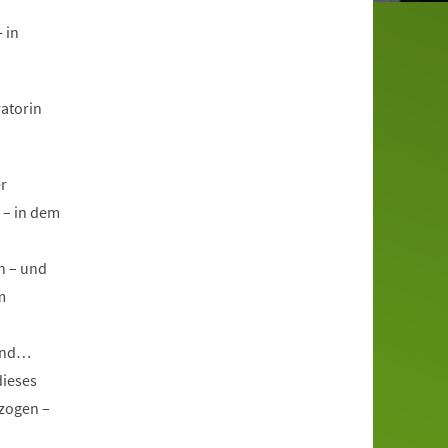
 in
atorin
r
 – in dem
en – und
m
sind…
dieses
ezogen –