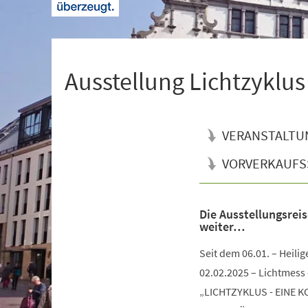
+
1
Ausstellung Lichtzyklus
VERANSTALTU
VORVERKAUFS
Die Ausstellungsre
Veranstaltungsinformationen
weiter…
Seit dem 06.01. – Heilig
02.02.2025 – Lichtmess
„LICHTZYKLUS - EINE 