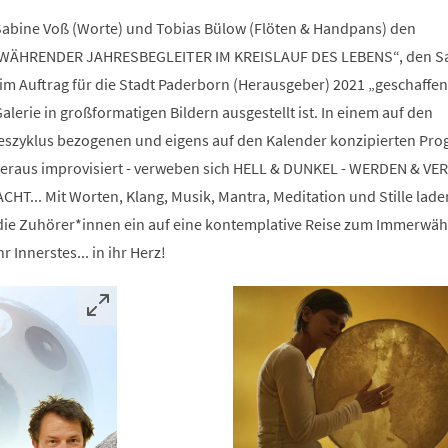
Sabine Voß (Worte) und Tobias Bülow (Flöten & Handpans) den
WÄHRENDER JAHRESBEGLEITER IM KREISLAUF DES LEBENS“, den S
im Auftrag für die Stadt Paderborn (Herausgeber) 2021 „geschaffe
alerie in großformatigen Bildern ausgestellt ist. In einem auf den
zyklus bezogenen und eigens auf den Kalender konzipierten Pr
raus improvisiert - verweben sich HELL & DUNKEL - WERDEN & VE
HT... Mit Worten, Klang, Musik, Mantra, Meditation und Stille lade
die Zuhörer*innen ein auf eine kontemplative Reise zum Immerwä
r Innerstes... in ihr Herz!