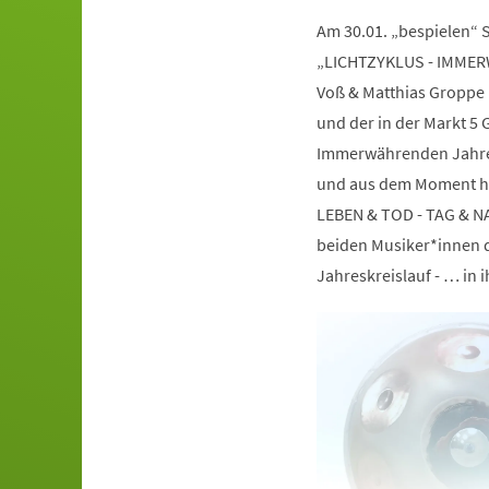
Am 30.01. „bespielen“ 
„LICHTZYKLUS - IMMER
Voß & Matthias Groppe 
und der in der Markt 5 G
Immerwährenden Jahres
und aus dem Moment he
LEBEN & TOD - TAG & NAC
beiden Musiker*innen 
Jahreskreislauf - … in ih