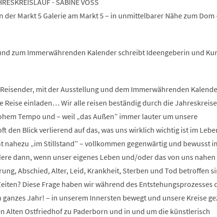
ESKREISLAUF - SABINE VOSS
der Markt 5 Galerie am Markt 5 – in unmittelbarer Nähe zum Dom -
 und zum Immerwährenden Kalender schreibt Ideengeberin und Kur
r Reisender, mit der Ausstellung und dem Immerwährenden Kalende
e Reise einladen… Wir alle reisen beständig durch die Jahreskreise
hohem Tempo und – weil „das Außen” immer lauter um unsere
t den Blick verlierend auf das, was uns wirklich wichtig ist im Leb
ahezu „im Stillstand” – vollkommen gegenwärtig und bewusst i
dere dann, wenn unser eigenes Leben und/oder das von uns nahen
ng, Abschied, Alter, Leid, Krankheit, Sterben und Tod betroffen 
 Zeiten? Diese Frage haben wir während des Entstehungsprozesses 
n ganzes Jahr! – in unserem Innersten bewegt und unsere Kreise g
Alten Ostfriedhof zu Paderborn und in und um die künstlerisch