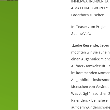
IMMERWÄHRENDEN JAHR
& MATTHIAS GROPPE“ in 
Paderborn zu sehen.
Im Teaser zum Projekt
Sabine Voß:
„Liebe Reisende, liebe
möchten wir Sie auf ein
einen Augenblick mit 
Aufmerksamkeit ruft – of
im kommenden Moment n
Augenblick – ins­beson
Menschen von Veränderu
Was „trägt” in solchen
Kalenders – beinahe ei
auf dem wunderschönen 