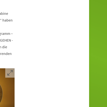
abine
n“ haben
ogramm –
RGEHEN -
n die
hrenden