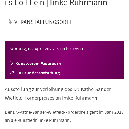
i s t o f f e n | Imke Ruhrmann
VERANSTALTUNGSORTE
Veranstaltungsinformationen
Sonntag, 06. April 2025
15:00
bis
18:00
Kunstverein Paderborn
(Öffnet
Link zur Veranstaltung
in
einem
Ausstellung zur Verleihung des Dr.-Käthe-Sander-
neuen
Tab)
Wietfeld-Förderpreises an Imke Ruhrmann
Der Dr.-Käthe-Sander-Wietfeld-Förderpreis geht im Jahr 2025
an die Künstlerin Imke Ruhrmann.