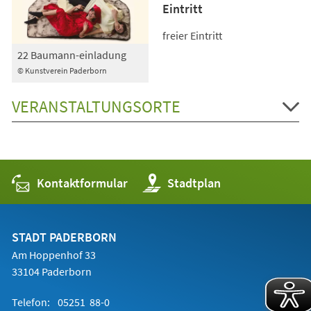
Eintritt
freier Eintritt
22 Baumann-einladung
© Kunstverein Paderborn
VERANSTALTUNGSORTE
Kontaktformular
(Öffnet
Stadtplan
in
einem
neuen
Tab)
STADT PADERBORN
Am Hoppenhof 33
33104 Paderborn
Telefon:
05251 88-0