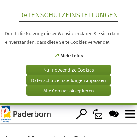
Inhalt anspringen
DATENSCHUTZEINSTELLUNGEN
Durch die Nutzung dieser Website erklären Sie sich damit
einverstanden, dass diese Seite Cookies verwendet.
(Öffnet
Mehr Infos
in
einem
Nur notwendige Cookies
neuen
Tab)
Datenschutzeinstellungen anpassen
Alle Cookies akzeptieren
Visuelle
Paderborn
Assistenzsoftware
öffnen.