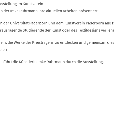
einem
Ausstellung im Kunstverein
neuen
Tab)
n der Imke Ruhrmann ihre aktuellen Arbeiten präsentiert.
on der Universität Paderborn und dem Kunstverein Paderborn alle z
rausragende Studierende der Kunst oder des Textildesigns verlieh
u ein, die Werke der Preisträgerin zu entdecken und gemeinsam die
eiern!
ai führt die Künstlerin Imke Ruhrmann durch die Ausstellung.