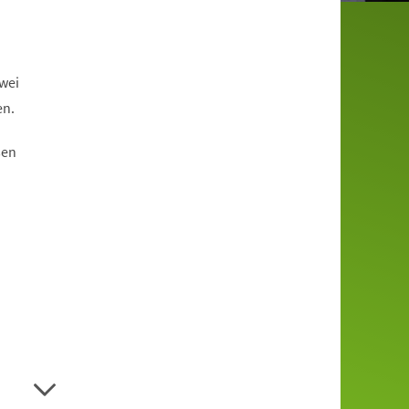
wei
en.
sen