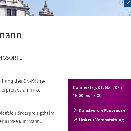
hrmann
NGSORTE
eihung des Dr.-Käthe-
Donnerstag, 01. Mai 2025
derpreises an Imke
15:00
bis
18:00
Kunstverein Paderborn
ietfeld-Förderpreis geht im
(Öffnet
Link zur Veranstaltung
lerin Imke Ruhrmann.
in