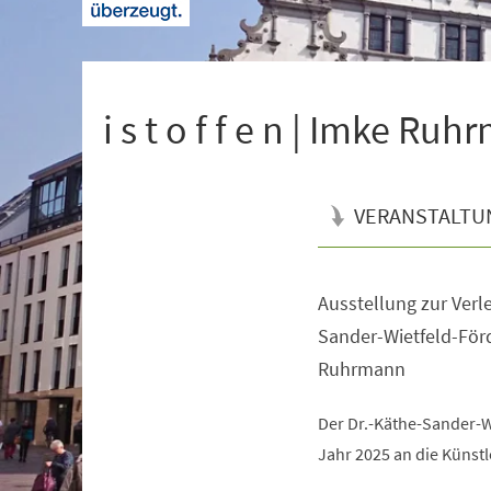
+
1
i s t o f f e n | Imke Ru
VERANSTALTU
Ausstellung zur Verl
Veranstaltungsinformationen
Sander-Wietfeld-För
Ruhrmann
Der Dr.-Käthe-Sander-W
Jahr 2025 an die Künst