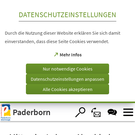
Inhalt anspringen
DATENSCHUTZEINSTELLUNGEN
Durch die Nutzung dieser Website erklären Sie sich damit
einverstanden, dass diese Seite Cookies verwendet.
(Öffnet
Mehr Infos
in
einem
Nur notwendige Cookies
neuen
Tab)
Datenschutzeinstellungen anpassen
Alle Cookies akzeptieren
Visuelle
Paderborn
Assistenzsoftware
öffnen.